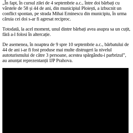
„În fapt, în cursul zilei de 4 septembrie a.c., între doi bărbați cu
vârstele de 58 și 44 de ani, din municipiul Ploiești, a izbucnit un
conflict spontan, pe strada Mihai Eminescu din municipiu, în urma
căruia cei doi s-ar fi agresat reciproc.
Totodată, la acel moment, unul dintre bărbați avea asupra sa un cuțit,
fără a-l folosi în altercație.
De asemenea, în noaptea de 9 spre 10 septembrie a.c., bărbatului de
44 de ani i-ar fi fost produse mai multe distrugeri la nivelul
autoturismului de către 3 persoane, acestea spărgându-i parbrizul”,
au anunțat reprezentanții IJP Prahova.