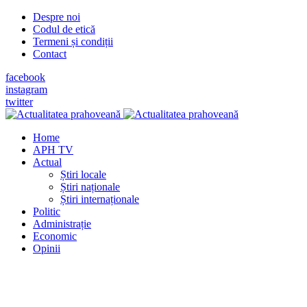
Despre noi
Codul de etică
Termeni și condiții
Contact
facebook
instagram
twitter
Home
APH TV
Actual
Știri locale
Știri naționale
Știri internaționale
Politic
Administrație
Economic
Opinii