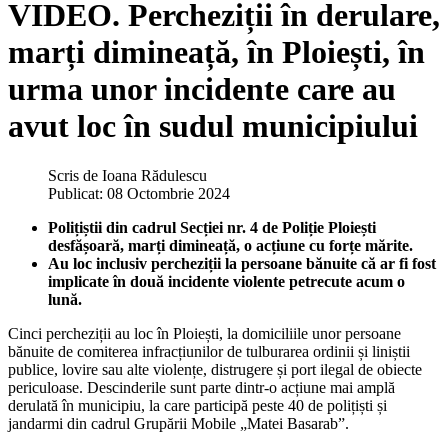
VIDEO. Percheziții în derulare,
marți dimineață, în Ploiești, în
urma unor incidente care au
avut loc în sudul municipiului
Scris de
Ioana Rădulescu
Publicat: 08 Octombrie 2024
Polițiștii din cadrul Secției nr. 4 de Poliție Ploiești
desfășoară, marți dimineață, o acțiune cu forțe mărite.
Au loc inclusiv percheziții la persoane bănuite că ar fi fost
implicate în două incidente violente petrecute acum o
lună.
Cinci percheziții au loc în Ploiești, la domiciliile unor persoane
bănuite de comiterea infracțiunilor de tulburarea ordinii și liniștii
publice, lovire sau alte violențe, distrugere și port ilegal de obiecte
periculoase. Descinderile sunt parte dintr-o acțiune mai amplă
derulată în municipiu, la care participă peste 40 de polițiști și
jandarmi din cadrul Grupării Mobile „Matei Basarab”.