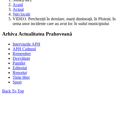
Acasă
Actual
Știri locale
VIDEO. Percheziții în derulare, marți dimineață, în Ploiești, în
urma unor incidente care au avut loc în sudul municipiului
Arhiva Actualitatea Prahoveană
Interviurile APH
APH Cultural
Remember
Dezvăluiri
Pamflet
Editorial
Reportaj
Timp liber
Sport
Back To Top