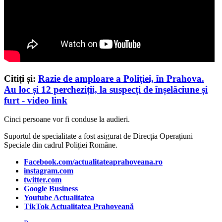
Citiți și:
Razie de amploare a Poliției, în Prahova.
Au loc și 12 percheziții, la suspecți de înșelăciune și
furt - video link
Cinci persoane vor fi conduse la audieri.
Suportul de specialitate a fost asigurat de Direcția Operațiuni
Speciale din cadrul Poliției Române.
Facebook.com/actualitateaprahoveana.ro
instagram.com
twitter.com
Google Business
Youtube Actualitatea
TikTok Actualitatea Prahoveană