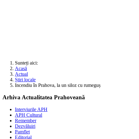
Sunteți aici:
Acasă
Actual
Știri locale
Incendiu în Prahova, la un siloz cu rumeguș
Arhiva Actualitatea Prahoveană
Interviurile APH
APH Cultural
Remember
Dezvăluiri
Pamflet
Editorial