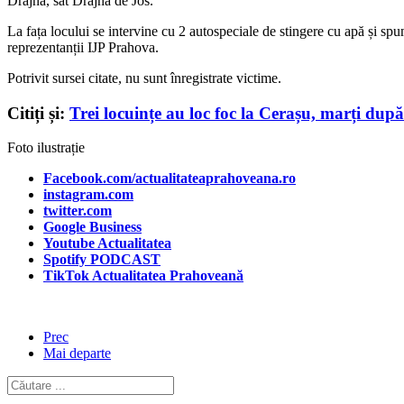
Drajna, sat Drajna de Jos.
La fața locului se intervine cu 2 autospeciale de stingere cu apă și s
reprezentanții IJP Prahova.
Potrivit sursei citate, nu sunt înregistrate victime.
Citiți și:
Trei locuințe au loc foc la Cerașu, marți după
Foto ilustrație
Facebook.com/actualitateaprahoveana.ro
instagram.com
twitter.com
Google Business
Youtube Actualitatea
Spotify PODCAST
TikTok Actualitatea Prahoveană
Prec
Mai departe