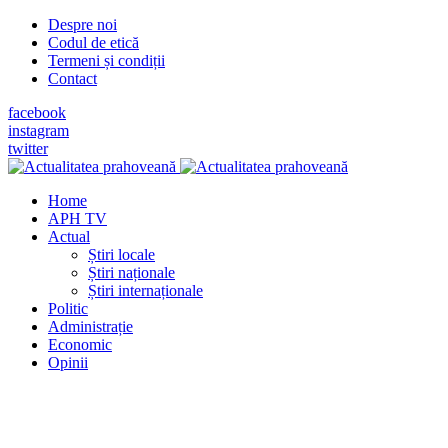
Despre noi
Codul de etică
Termeni și condiții
Contact
facebook
instagram
twitter
Home
APH TV
Actual
Știri locale
Știri naționale
Știri internaționale
Politic
Administrație
Economic
Opinii