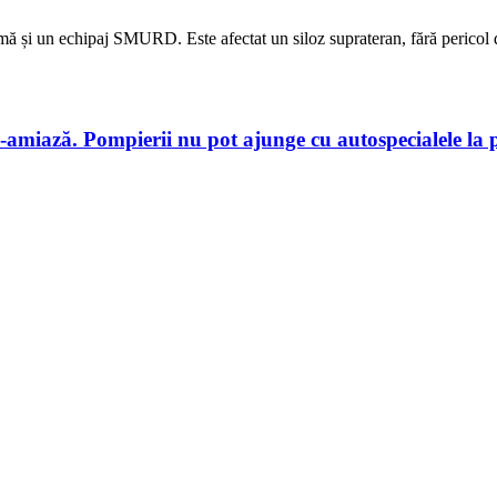
pumă și un echipaj SMURD. Este afectat un siloz suprateran, fără pericol
-amiază. Pompierii nu pot ajunge cu autospecialele la pr