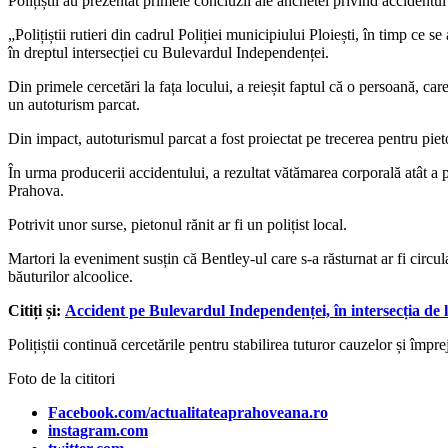
Polițiștii au prezentat primele concluzii ale anchetei privind accident
„Polițiștii rutieri din cadrul Poliției municipiului Ploiești, în timp ce s
în dreptul intersecției cu Bulevardul Independenței.
Din primele cercetări la fața locului, a reieșit faptul că o persoană, ca
un autoturism parcat.
Din impact, autoturismul parcat a fost proiectat pe trecerea pentru piet
În urma producerii accidentului, a rezultat vătămarea corporală atât a pi
Prahova.
Potrivit unor surse, pietonul rănit ar fi un polițist local.
Martori la eveniment susțin că Bentley-ul care s-a răsturnat ar fi circula
băuturilor alcoolice.
Citiți și:
Accident pe Bulevardul Independenței, în intersecția de 
Polițiștii continuă cercetările pentru stabilirea tuturor cauzelor și împ
Foto de la cititori
Facebook.com/actualitateaprahoveana.ro
instagram.com