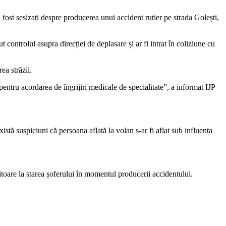
 au fost sesizați despre producerea unui accident rutier pe strada Golești,
 controlul asupra direcției de deplasare și ar fi intrat în coliziune cu
ea străzii.
 pentru acordarea de îngrijiri medicale de specialitate”, a informat IJP
xistă suspiciuni că persoana aflată la volan s-ar fi aflat sub influența
eritoare la starea șoferului în momentul producerii accidentului.