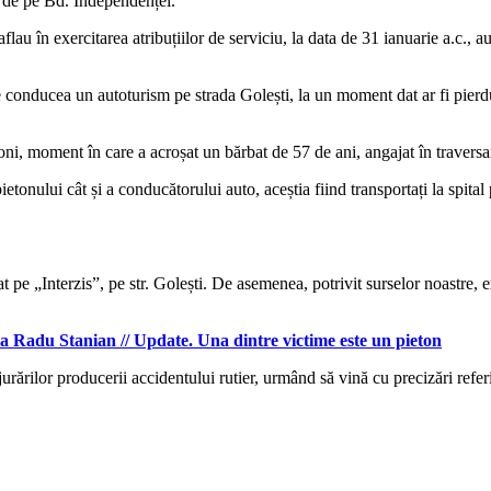
ul de pe Bd. Independenței.
e aflau în exercitarea atribuțiilor de serviciu, la data de 31 ianuarie a.c.,
re conducea un autoturism pe strada Golești, la un moment dat ar fi pierdut
oni, moment în care a acroșat un bărbat de 57 de ani, angajat în traversar
etonului cât și a conducătorului auto, aceștia fiind transportați la spital
t pe „Interzis”, pe str. Golești. De asemenea, potrivit surselor noastre, e
la Radu Stanian // Update. Una dintre victime este un pieton
rejurărilor producerii accidentului rutier, urmând să vină cu precizări ref