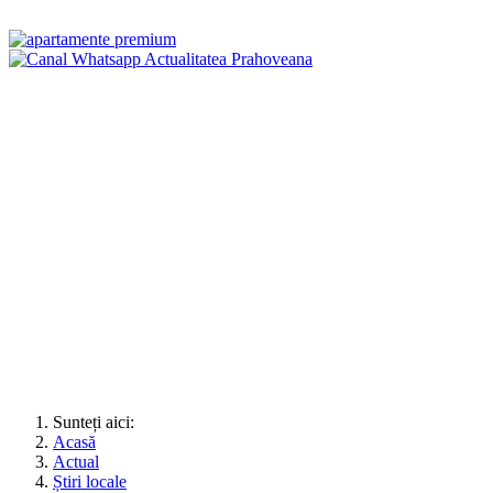
Sunteți aici:
Acasă
Actual
Știri locale