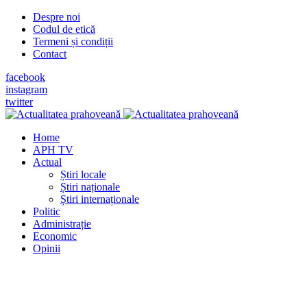
Despre noi
Codul de etică
Termeni și condiții
Contact
facebook
instagram
twitter
Home
APH TV
Actual
Știri locale
Știri naționale
Știri internaționale
Politic
Administrație
Economic
Opinii