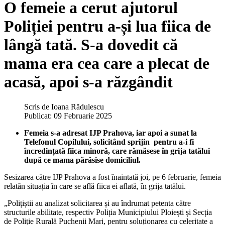
O femeie a cerut ajutorul
Poliției pentru a-și lua fiica de
lângă tată. S-a dovedit că
mama era cea care a plecat de
acasă, apoi s-a răzgândit
Scris de
Ioana Rădulescu
Publicat: 09 Februarie 2025
Femeia s-a adresat IJP Prahova, iar apoi a sunat la
Telefonul Copilului, solicitând sprijin pentru a-i fi
încredințată fiica minoră, care rămăsese în grija tatălui
după ce mama părăsise domiciliul.
Sesizarea către IJP Prahova a fost înaintată joi, pe 6 februarie, femeia
relatân situația în care se află fiica ei aflată, în grija tatălui.
„Polițiștii au analizat solicitarea și au îndrumat petenta către
structurile abilitate, respectiv Poliția Municipiului Ploiești și Secția
de Poliție Rurală Puchenii Mari, pentru soluționarea cu celeritate a