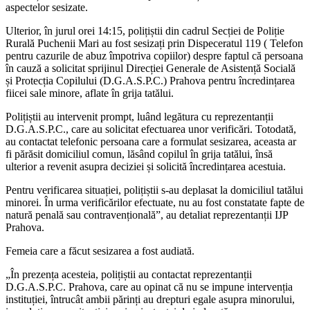
aspectelor sesizate.
Ulterior, în jurul orei 14:15, polițiștii din cadrul Secției de Poliție
Rurală Puchenii Mari au fost sesizați prin Dispeceratul 119 ( Telefon
pentru cazurile de abuz împotriva copiilor) despre faptul că persoana
în cauză a solicitat sprijinul Direcției Generale de Asistență Socială
și Protecția Copilului (D.G.A.S.P.C.) Prahova pentru încredințarea
fiicei sale minore, aflate în grija tatălui.
Polițiștii au intervenit prompt, luând legătura cu reprezentanții
D.G.A.S.P.C., care au solicitat efectuarea unor verificări. Totodată,
au contactat telefonic persoana care a formulat sesizarea, aceasta ar
fi părăsit domiciliul comun, lăsând copilul în grija tatălui, însă
ulterior a revenit asupra deciziei și solicită încredințarea acestuia.
Pentru verificarea situației, polițiștii s-au deplasat la domiciliul tatălui
minorei. În urma verificărilor efectuate, nu au fost constatate fapte de
natură penală sau contravențională”, au detaliat reprezentanții IJP
Prahova.
Femeia care a făcut sesizarea a fost audiată.
„În prezența acesteia, polițiștii au contactat reprezentanții
D.G.A.S.P.C. Prahova, care au opinat că nu se impune intervenția
instituției, întrucât ambii părinți au drepturi egale asupra minorului,