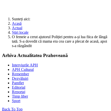
Sunteți aici:
Acasă
Actual
Știri locale
O femeie a cerut ajutorul Poliției pentru a-și lua fiica de lângă
tată. S-a dovedit că mama era cea care a plecat de acasă, apoi
s-a răzgândit
Arhiva Actualitatea Prahoveană
Interviurile APH
APH Cultural
Remember
Dezvăluiri
Pamflet
Editorial
Reportaj
Timp liber
Sport
Back To Top