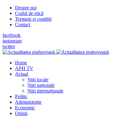
Despre noi
Codul de etică
Termeni și condiții
Contact
facebook
instagram
twitter
Home
APH TV
Actual
Știri locale
Știri naționale
Știri internaționale
Politic
Administrație
Economic
Opinii