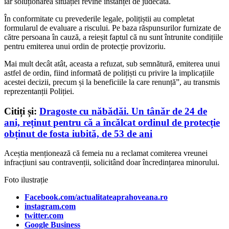
iar soluționarea situației revine instanței de judecată.
În conformitate cu prevederile legale, polițiștii au completat
formularul de evaluare a riscului. Pe baza răspunsurilor furnizate de
către persoana în cauză, a reieșit faptul că nu sunt întrunite condițiile
pentru emiterea unui ordin de protecție provizoriu.
Mai mult decât atât, aceasta a refuzat, sub semnătură, emiterea unui
astfel de ordin, fiind informată de polițiști cu privire la implicațiile
acestei decizii, precum și la beneficiile la care renunță”, au transmis
reprezentanții Poliției.
Citiți și:
Dragoste cu năbădăi. Un tânăr de 24 de
ani, reținut pentru că a încălcat ordinul de protecție
obținut de fosta iubită, de 53 de ani
Aceștia menționează că femeia nu a reclamat comiterea vreunei
infracțiuni sau contravenții, solicitând doar încredințarea minorului.
Foto ilustrație
Facebook.com/actualitateaprahoveana.ro
instagram.com
twitter.com
Google Business