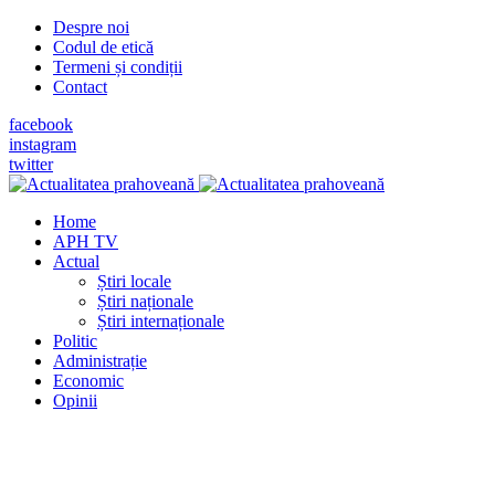
Despre noi
Codul de etică
Termeni și condiții
Contact
facebook
instagram
twitter
Home
APH TV
Actual
Știri locale
Știri naționale
Știri internaționale
Politic
Administrație
Economic
Opinii