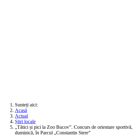
Sunteți aici:
Acasă
Actual
Știri locale
„Tătici și pici la Zoo Bucov”. Concurs de orientare sportivă,
duminică, în Parcul „Constantin Stere”