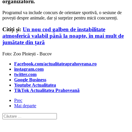
organizatorii.
Programul va include concurs de orientare sportivă, o sesiune de
povești despre animale, dar și surprize pentru micii concurenți.
Citiți și:
Un nou cod galben de instabilitate
atmosferică valabil până la noapte, în mai mult de
jumătate din țară
Foto: Zoo Ploiești - Bucov
Facebook.com/actualitateaprahoveana.ro
instagram.com
twitter.com
Google Business
Youtube Actualitatea
TikTok Actualitatea Prahoveană
Prec
Mai departe