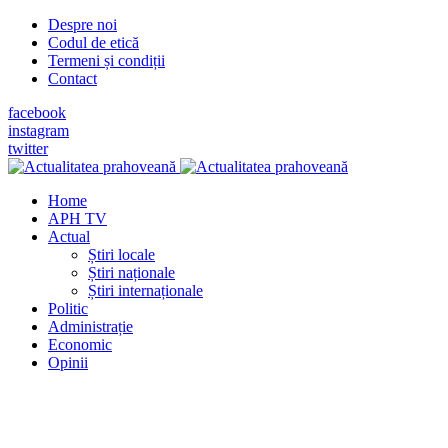
Despre noi
Codul de etică
Termeni și condiții
Contact
facebook
instagram
twitter
Home
APH TV
Actual
Știri locale
Știri naționale
Știri internaționale
Politic
Administrație
Economic
Opinii