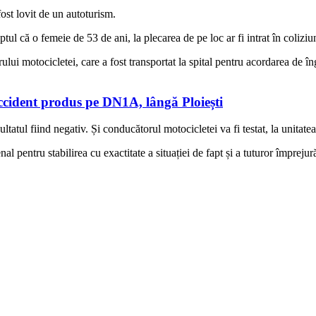
fost lovit de un autoturism.
 faptul că o femeie de 53 de ani, la plecarea de pe loc ar fi intrat în coli
lui motocicletei, care a fost transportat la spital pentru acordarea de în
 accident produs pe DN1A, lângă Ploiești
ultatul fiind negativ. Și conducătorul motocicletei va fi testat, la unitate
nal pentru stabilirea cu exactitate a situației de fapt și a tuturor împrejur