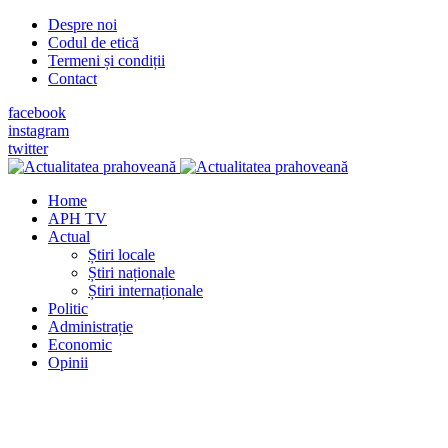
Despre noi
Codul de etică
Termeni și condiții
Contact
facebook
instagram
twitter
Home
APH TV
Actual
Știri locale
Știri naționale
Știri internaționale
Politic
Administrație
Economic
Opinii