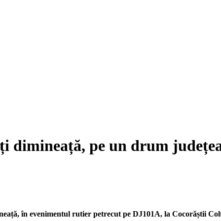
rți dimineață, pe un drum județe
ineață, în evenimentul rutier petrecut pe DJ101A, la Cocorăștii Col