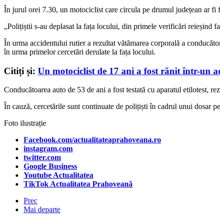
În jurul orei 7.30, un motociclist care circula pe drumul județean ar fi 
„Polițiștii s-au deplasat la fața locului, din primele verificări reieșind
În urma accidentului rutier a rezultat vătămarea corporală a conducătoru
în urma primelor cercetări derulate la fața locului.
Citiți și:
Un motociclist de 17 ani a fost rănit într-un
Conducătoarea auto de 53 de ani a fost testată cu aparatul etilotest, rez
În cauză, cercetările sunt continuate de polițiști în cadrul unui dosar pe
Foto ilustrație
Facebook.com/actualitateaprahoveana.ro
instagram.com
twitter.com
Google Business
Youtube Actualitatea
TikTok Actualitatea Prahoveană
Prec
Mai departe