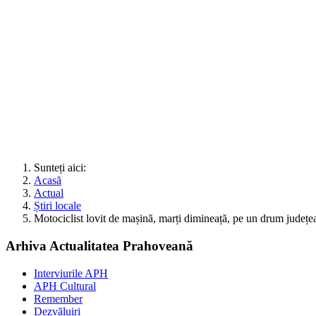
Sunteți aici:
Acasă
Actual
Știri locale
Motociclist lovit de mașină, marți dimineață, pe un drum județea
Arhiva Actualitatea Prahoveană
Interviurile APH
APH Cultural
Remember
Dezvăluiri