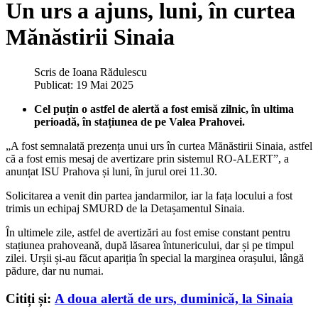
Un urs a ajuns, luni, în curtea
Mănăstirii Sinaia
Scris de
Ioana Rădulescu
Publicat: 19 Mai 2025
Cel puțin o astfel de alertă a fost emisă zilnic, în ultima
perioadă, în stațiunea de pe Valea Prahovei.
„A fost semnalată prezența unui urs în curtea Mănăstirii Sinaia, astfel
că a fost emis mesaj de avertizare prin sistemul RO-ALERT”, a
anunțat ISU Prahova și luni, în jurul orei 11.30.
Solicitarea a venit din partea jandarmilor, iar la fața locului a fost
trimis un echipaj SMURD de la Detașamentul Sinaia.
În ultimele zile, astfel de avertizări au fost emise constant pentru
stațiunea prahoveană, după lăsarea întunericului, dar și pe timpul
zilei. Urșii și-au făcut apariția în special la marginea orașului, lângă
pădure, dar nu numai.
Citiți și:
A doua alertă de urs, duminică, la Sinaia