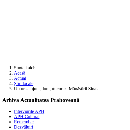
Sunteți aici:
Acasă
Actual
Știri locale
Un urs a ajuns, luni, în curtea Mănăstirii Sinaia
Arhiva Actualitatea Prahoveană
Interviurile APH
APH Cultural
Remember
Dezvăluiri