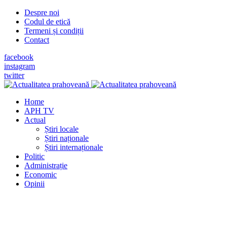
Despre noi
Codul de etică
Termeni și condiții
Contact
facebook
instagram
twitter
Home
APH TV
Actual
Știri locale
Știri naționale
Știri internaționale
Politic
Administrație
Economic
Opinii