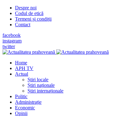
Despre noi
Codul de etică
Termeni și condiții
Contact
facebook
instagram
twitter
Home
APH TV
Actual
Știri locale
Știri naționale
Știri internaționale
Politic
Administrație
Economic
Opinii