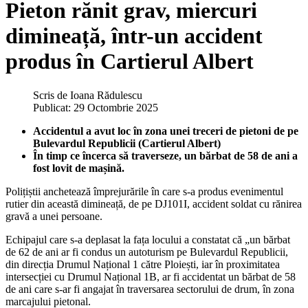
Pieton rănit grav, miercuri
dimineață, într-un accident
produs în Cartierul Albert
Scris de
Ioana Rădulescu
Publicat: 29 Octombrie 2025
Accidentul a avut loc în zona unei treceri de pietoni de pe
Bulevardul Republicii (Cartierul Albert)
În timp ce încerca să traverseze, un bărbat de 58 de ani a
fost lovit de mașină.
Polițiștii anchetează împrejurările în care s-a produs evenimentul
rutier din această dimineață, de pe DJ101I, accident soldat cu rănirea
gravă a unei persoane.
Echipajul care s-a deplasat la fața locului a constatat că „
un bărbat
de 62 de ani ar fi condus un autoturism pe Bulevardul Republicii,
din direcția Drumul Național 1 către Ploiești, iar
în proximitatea
intersec
ției cu Drumul Național 1B, ar fi accidentat un bărbat de 58
de ani care s-ar fi angajat
în traversarea sectorului de drum, în zona
marcajului pietonal.