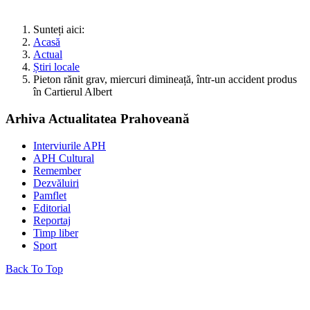
Sunteți aici:
Acasă
Actual
Știri locale
Pieton rănit grav, miercuri dimineață, într-un accident produs
în Cartierul Albert
Arhiva Actualitatea Prahoveană
Interviurile APH
APH Cultural
Remember
Dezvăluiri
Pamflet
Editorial
Reportaj
Timp liber
Sport
Back To Top