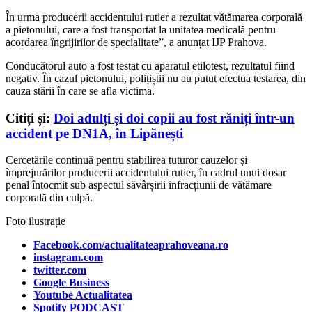
În urma producerii accidentului rutier a rezultat v
ătămarea corporală
a pietonului, care a fost transportat la unitatea medicală pentru
acordarea
îngrijirilor de specialitate”, a anunțat IJP Prahova.
Conduc
ătorul auto a fost testat cu aparatul etilotest, rezultatul fiind
negativ. În cazul pietonului, polițiștii nu au putut efectua testarea, din
cauza stării în care se afla victima.
Citiți și:
Doi adulți și doi copii au fost răniți într-un
accident pe DN1A, în Lipănești
Cercetările continuă pentru stabilirea tuturor cauzelor și
împrejur
ărilor producerii accidentului rutier,
în cadrul unui dosar
penal întocmit sub aspectul s
ăv
âr
șirii infracțiunii de vătămare
corporală din culpă.
Foto ilustrație
Facebook.com/actualitateaprahoveana.ro
instagram.com
twitter.com
Google Business
Youtube Actualitatea
Spotify PODCAST