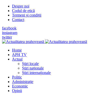
Despre noi
Codul de etică
Termeni și condiții
Contact
facebook
instagram
twitter
Home
APH TV
Actual
Știri locale
Știri naționale
Știri internaționale
Politic
Administrație
Economic
Opinii