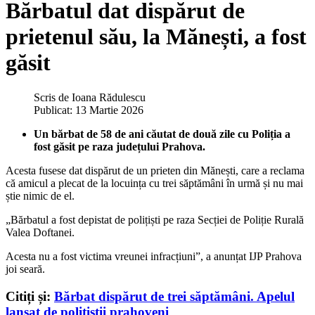
Bărbatul dat dispărut de
prietenul său, la Mănești, a fost
găsit
Scris de
Ioana Rădulescu
Publicat: 13 Martie 2026
Un bărbat de 58 de ani căutat de două zile cu Poliția a
fost găsit pe raza județului Prahova.
Acesta fusese dat dispărut de un prieten din Mănești, care a reclama
că amicul a plecat de la locuința cu trei săptămâni în urmă și nu mai
știe nimic de el.
„Bărbatul a fost depistat de polițiști pe raza Secției de Poliție Rurală
Valea Doftanei.
Acesta nu a fost victima vreunei infracțiuni”, a anunțat IJP Prahova
joi seară.
Citiți și:
Bărbat dispărut de trei săptămâni. Apelul
lansat de polițiștii prahoveni