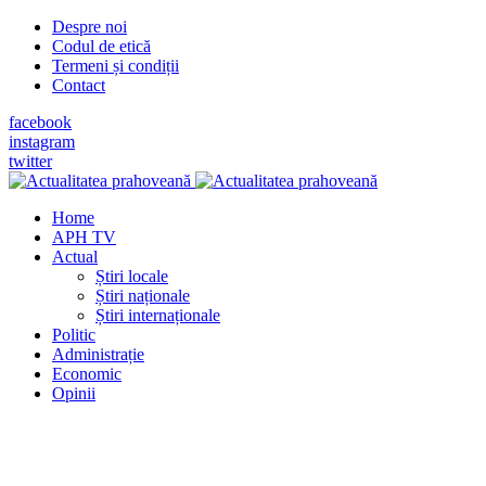
Despre noi
Codul de etică
Termeni și condiții
Contact
facebook
instagram
twitter
Home
APH TV
Actual
Știri locale
Știri naționale
Știri internaționale
Politic
Administrație
Economic
Opinii