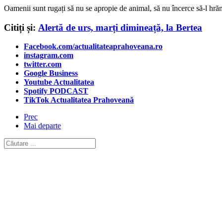
Oamenii sunt rugați să nu se apropie de animal, să nu încerce să-l hrăne
Citiți și:
Alertă de urs, marți dimineață, la Bertea
Facebook.com/actualitateaprahoveana.ro
instagram.com
twitter.com
Google Business
Youtube Actualitatea
Spotify PODCAST
TikTok Actualitatea Prahoveană
Prec
Mai departe