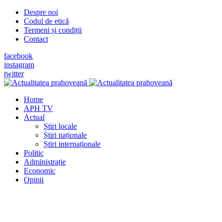
Despre noi
Codul de etică
Termeni și condiții
Contact
facebook
instagram
twitter
Home
APH TV
Actual
Știri locale
Știri naționale
Știri internaționale
Politic
Administrație
Economic
Opinii