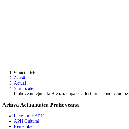
Sunteți aici:
Acasă
Actual
Știri locale
Prahovean reținut la Breaza, după ce a fost prins conducând bea
Arhiva Actualitatea Prahoveană
Interviurile APH
APH Cultural
Remember