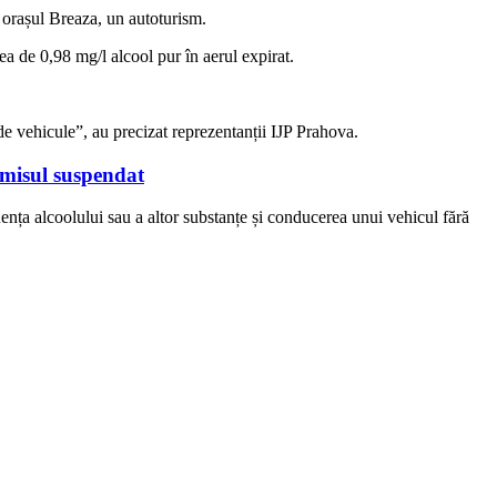
in orașul Breaza, un autoturism.
rea de 0,98 mg/l alcool pur în aerul expirat.
 de vehicule”, au precizat reprezentanții IJP Prahova.
ermisul suspendat
uența alcoolului sau a altor substanțe și conducerea unui vehicul fără