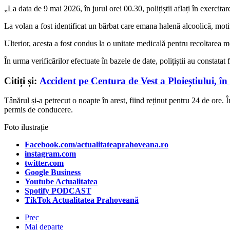
„La data de 9 mai 2026, în jurul orei 00.30, polițiștii aflați în exercit
La volan a fost identificat un bărbat care emana halenă alcoolică, motiv 
Ulterior, acesta a fost condus la o unitate medicală pentru recoltarea m
În urma verificărilor efectuate în bazele de date, polițiștii au constat
Citiți și:
Accident pe Centura de Vest a Ploieștiului, în
Tânărul și-a petrecut o noapte în arest, fiind reținut pentru 24 de ore.
permis de conducere.
Foto ilustrație
Facebook.com/actualitateaprahoveana.ro
instagram.com
twitter.com
Google Business
Youtube Actualitatea
Spotify PODCAST
TikTok Actualitatea Prahoveană
Prec
Mai departe