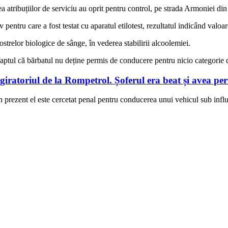
area atribuțiilor de serviciu au oprit pentru control, pe strada Armoniei d
pentru care a fost testat cu aparatul etilotest, rezultatul indicând valoa
ostrelor biologice de sânge, în vederea stabilirii alcoolemiei.
at faptul că bărbatul nu deține permis de conducere pentru nicio categorie
 giratoriul de la Rompetrol. Șoferul era beat și avea p
 În prezent el este cercetat penal pentru conducerea unui vehicul sub infl