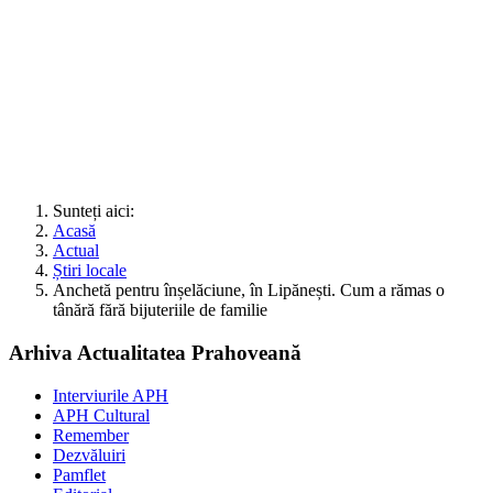
Sunteți aici:
Acasă
Actual
Știri locale
Anchetă pentru înșelăciune, în Lipănești. Cum a rămas o
tânără fără bijuteriile de familie
Arhiva Actualitatea Prahoveană
Interviurile APH
APH Cultural
Remember
Dezvăluiri
Pamflet