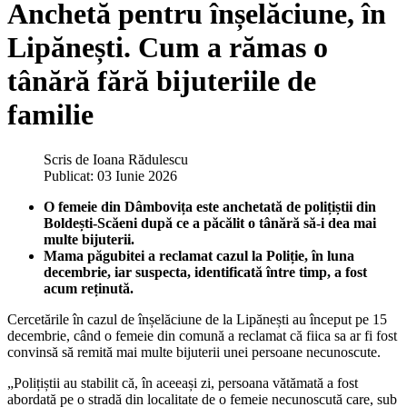
Anchetă pentru înșelăciune, în
Lipănești. Cum a rămas o
tânără fără bijuteriile de
familie
Scris de
Ioana Rădulescu
Publicat: 03 Iunie 2026
O femeie din Dâmbovița este anchetată de polițiștii din
Boldești-Scăeni după ce a păcălit o tânără să-i dea mai
multe bijuterii.
Mama păgubitei a reclamat cazul la Poliție, în luna
decembrie, iar suspecta, identificată între timp, a fost
acum reținută.
Cercetările în cazul de înșelăciune de la Lipănești au început pe 15
decembrie, când o femeie din comună a reclamat că fiica sa ar fi fost
convinsă să remită mai multe bijuterii unei persoane necunoscute.
„Polițiștii au stabilit că, în aceeași zi, persoana vătămată a fost
abordată pe o stradă din localitate de o femeie necunoscută care, sub