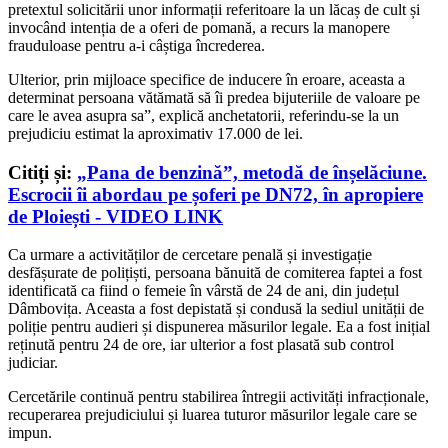
pretextul solicitării unor informații referitoare la un lăcaș de cult și
invocând intenția de a oferi de pomană, a recurs la manopere
frauduloase pentru a-i câștiga încrederea.
Ulterior, prin mijloace specifice de inducere în eroare, aceasta a
determinat persoana vătămată să îi predea bijuteriile de valoare pe
care le avea asupra sa”, explică anchetatorii, referindu-se la un
prejudiciu estimat la aproximativ 17.000 de lei.
Citiți și:
„Pana de benzină”, metodă de înșelăciune.
Escrocii îi abordau pe șoferi pe DN72, în apropiere
de Ploiești - VIDEO LINK
Ca urmare a activităților de cercetare penală și investigație
desfășurate de polițiști, persoana bănuită de comiterea faptei a fost
identificată ca fiind o femeie în vârstă de 24 de ani, din județul
Dâmbovița. Aceasta a fost depistată și condusă la sediul unității de
poliție pentru audieri și dispunerea măsurilor legale. Ea a fost inițial
reținută pentru 24 de ore, iar ulterior a fost plasată sub control
judiciar.
Cercetările continuă pentru stabilirea întregii activități infracționale,
recuperarea prejudiciului și luarea tuturor măsurilor legale care se
impun.