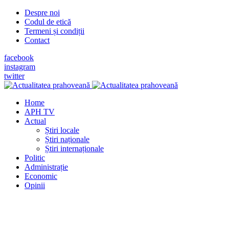
Despre noi
Codul de etică
Termeni și condiții
Contact
facebook
instagram
twitter
Home
APH TV
Actual
Știri locale
Știri naționale
Știri internaționale
Politic
Administrație
Economic
Opinii