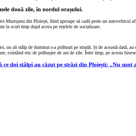
imele două zile, în nordul orașului.
ei Mureșanu din Ploiești, fiind aproape să cadă peste un autovehicul aflat
cate la scurt timp după aceea pe rețelele de socializare.
ei, un alt stâlp de iluminat s-a prăbușit pe stradă. Și de această dată, au e
are, existând risc de prăbușire de ani de zile. Între timp, pe acesta fuse
doi stâlpi au căzut pe străzi din Ploiești: „Nu sunt a