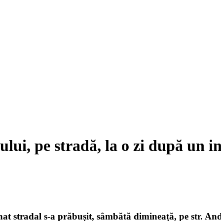
ului, pe stradă, la o zi după un i
inat stradal s-a prăbușit, sâmbătă dimineață, pe str. An