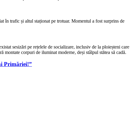
 în trafic și altul staționat pe trotuar. Momentul a fost surprins de
xistat sesizări pe rețelele de socializare, inclusiv de la ploieșteni care
seră montate corpuri de iluminat moderne, deși stâlpul stătea să cadă.
i Primăriei!”