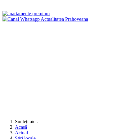
Sunteți aici:
Acasă
Actual
Știri locale