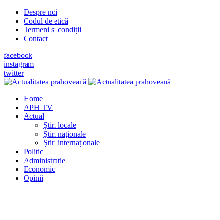
Despre noi
Codul de etică
Termeni și condiții
Contact
facebook
instagram
twitter
Home
APH TV
Actual
Știri locale
Știri naționale
Știri internaționale
Politic
Administrație
Economic
Opinii