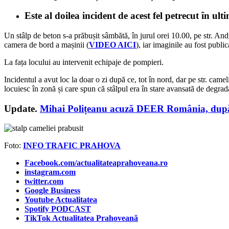
Este al doilea incident de acest fel petrecut în ult
Un stâlp de beton s-a prăbușit sâmbătă, în jurul orei 10.00, pe str. Andr
camera de bord a mașinii (
VIDEO AICI
), iar imaginile au fost publi
La fața locului au intervenit echipaje de pompieri.
Incidentul a avut loc la doar o zi după ce, tot în nord, dar pe str. cameli
locuiesc în zonă și care spun că stâlpul era în stare avansată de degrad
Update.
Mihai Polițeanu acuză DEER România, după ce 
Foto:
INFO TRAFIC PRAHOVA
Facebook.com/actualitateaprahoveana.ro
instagram.com
twitter.com
Google Business
Youtube Actualitatea
Spotify PODCAST
TikTok Actualitatea Prahoveană