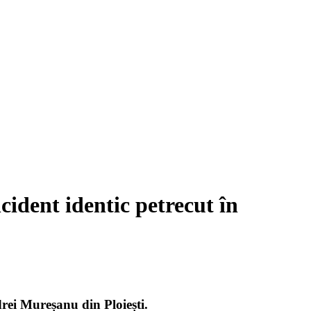
ncident identic petrecut în
drei Mureșanu din Ploiești.