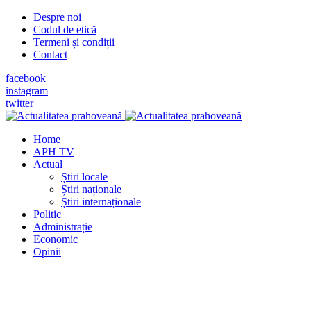
Despre noi
Codul de etică
Termeni și condiții
Contact
facebook
instagram
twitter
Home
APH TV
Actual
Știri locale
Știri naționale
Știri internaționale
Politic
Administrație
Economic
Opinii