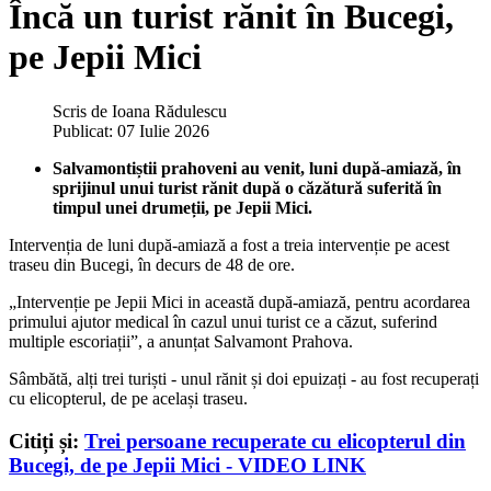
Încă un turist rănit în Bucegi,
pe Jepii Mici
Scris de
Ioana Rădulescu
Publicat: 07 Iulie 2026
Salvamontiștii prahoveni au venit, luni după-amiază, în
sprijinul unui turist rănit după o căzătură suferită în
timpul unei drumeții, pe Jepii Mici.
Intervenția de luni după-amiază a fost a treia intervenție pe acest
traseu din Bucegi, în decurs de 48 de ore.
„Intervenție pe Jepii Mici in această după-amiază, pentru acordarea
primului ajutor medical în cazul unui turist ce a căzut, suferind
multiple escoriații”, a anunțat Salvamont Prahova.
Sâmbătă, alți trei turiști - unul rănit și doi epuizați - au fost recuperați
cu elicopterul, de pe același traseu.
Citiți și:
Trei persoane recuperate cu elicopterul din
Bucegi, de pe Jepii Mici - VIDEO LINK