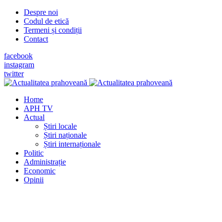
Despre noi
Codul de etică
Termeni și condiții
Contact
facebook
instagram
twitter
Home
APH TV
Actual
Știri locale
Știri naționale
Știri internaționale
Politic
Administrație
Economic
Opinii