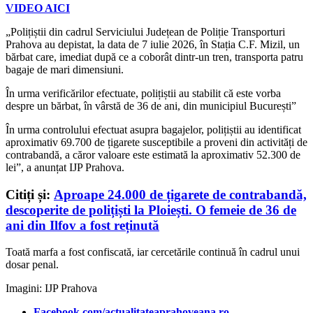
VIDEO AICI
„Polițiștii din cadrul Serviciului Județean de Poliție Transporturi
Prahova au depistat, la data de 7 iulie 2026, în Stația C.F. Mizil, un
bărbat care, imediat după ce a coborât dintr-un tren, transporta patru
bagaje de mari dimensiuni.
În urma verificărilor efectuate, polițiștii au stabilit că este vorba
despre un bărbat, în vârstă de 36 de ani, din municipiul București”
În urma controlului efectuat asupra bagajelor, polițiștii au identificat
aproximativ 69.700 de țigarete susceptibile a proveni din activități de
contrabandă, a căror valoare este estimată la aproximativ 52.300 de
lei”, a anunțat IJP Prahova.
Citiți și:
Aproape 24.000 de țigarete de contrabandă,
descoperite de polițiști la Ploiești. O femeie de 36 de
ani din Ilfov a fost reținută
Toată marfa a fost confiscată, iar cercetările continuă în cadrul unui
dosar penal.
Imagini: IJP Prahova
Facebook.com/actualitateaprahoveana.ro