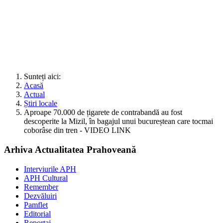
Sunteți aici:
Acasă
Actual
Știri locale
Aproape 70.000 de țigarete de contrabandă au fost
descoperite la Mizil, în bagajul unui bucureștean care tocmai
coborâse din tren - VIDEO LINK
Arhiva Actualitatea Prahoveană
Interviurile APH
APH Cultural
Remember
Dezvăluiri
Pamflet
Editorial
Reportaj