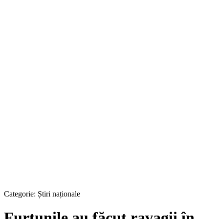
Categorie:
Știri naționale
Furtunile au făcut ravagii în