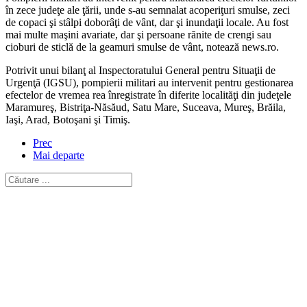
în zece judeţe ale ţării, unde s-au semnalat acoperiţuri smulse, zeci
de copaci şi stâlpi doborâţi de vânt, dar şi inundaţii locale. Au fost
mai multe maşini avariate, dar şi persoane rănite de crengi sau
cioburi de sticlă de la geamuri smulse de vânt, notează news.ro.
Potrivit unui bilanţ al Inspectoratului General pentru Situaţii de
Urgenţă (IGSU), pompierii militari au intervenit pentru gestionarea
efectelor de vremea rea înregistrate în diferite localităţi din judeţele
Maramureş, Bistriţa-Năsăud, Satu Mare, Suceava, Mureş, Brăila,
Iaşi, Arad, Botoşani şi Timiş.
Prec
Mai departe