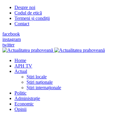
Despre noi
Codul de etică
Termeni și condiții
Contact
facebook
instagram
twitter
Home
APH TV
Actual
Știri locale
Știri naționale
Știri internaționale
Politic
Administrație
Economic
Opinii