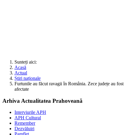
Sunteți aici:
Acasă
Actual
Știri naționale
Furtunile au făcut ravagii în România. Zece județe au fost
afectate
Arhiva Actualitatea Prahoveană
Interviurile APH
APH Cultural
Remember
Dezvăluiri
Pamflet