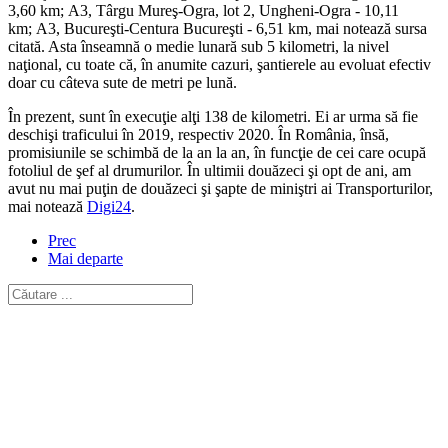
3,60 km; A3, Târgu Mureş-Ogra, lot 2, Ungheni-Ogra - 10,11
km; A3, Bucureşti-Centura Bucureşti - 6,51 km, mai notează sursa
citată. Asta înseamnă o medie lunară sub 5 kilometri, la nivel
naţional, cu toate că, în anumite cazuri, şantierele au evoluat efectiv
doar cu câteva sute de metri pe lună.
În prezent, sunt în execuţie alţi 138 de kilometri. Ei ar urma să fie
deschişi traficului în 2019, respectiv 2020. În România, însă,
promisiunile se schimbă de la an la an, în funcţie de cei care ocupă
fotoliul de şef al drumurilor. În ultimii douăzeci şi opt de ani, am
avut nu mai puţin de douăzeci şi şapte de miniştri ai Transporturilor,
mai notează
Digi24
.
Prec
Mai departe