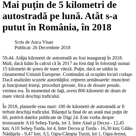
Mai puţin de 5 kilometri de
autostradă pe lună. Atât s-a
putut în România, în 2018
Scris de
Anca Visan
Publicat: 26 Decembrie 2018
59,44. Atâţia kilometri de autostradă au fost inauguraţi în 2018.
Mult, dacă luăm în calcul că în 2017 au fost daţi în folosinţă numai
15 kilometri de şosea de mare viteză. Puţin, dacă ne uităm la
clasamentul Uniunii Europene. Continuăm să ocupăm locuri codaşe.
Dacă analizăm scuzele autorităţilor, reţinem următoarele: muncitori
şi funcţionari leneşi, proceduri greoaie, frica de dosare penale,
vremea rea. În momentul de faţă, avem 806 kilometri de drum de
mare viteză deschişi traficului.
În 2018, planurile erau mari: 100 de kilometri de autostradă ar fi
trebuit deschişi traficului. Bilanţul la final de an arată mai puţin de
60, potrivit datelor publicate de Digi 24. Este vorba despre
tronsoanele
A10 Sebeş-Turda, lot 3, între Aiud şi Decea - 12,45
km;
A10 Sebeş-Turda, lot 4, între Decea şi Turda - 16,30 km; Gilău-
Nădăşelu - 9,47 km; A3, Ogra-Câmpia Turzii, lot 1, Ogra-Iernut,