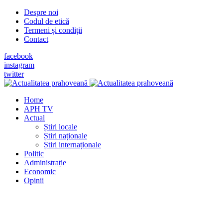
Despre noi
Codul de etică
Termeni și condiții
Contact
facebook
instagram
twitter
Home
APH TV
Actual
Știri locale
Știri naționale
Știri internaționale
Politic
Administrație
Economic
Opinii