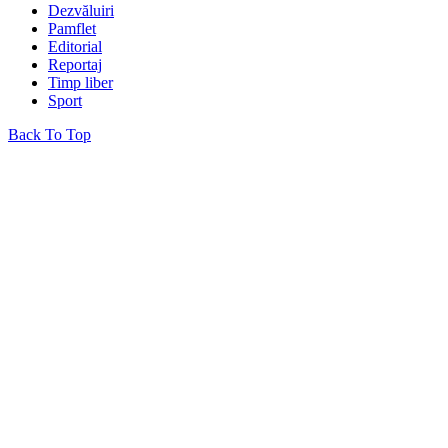
Dezvăluiri
Pamflet
Editorial
Reportaj
Timp liber
Sport
Back To Top