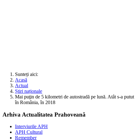
Sunteți aici:
Acasă
Actual
Știri naționale
Mai puţin de 5 kilometri de autostradă pe lună. Atât s-a putut
în România, în 2018
Arhiva Actualitatea Prahoveană
Interviurile APH
APH Cultural
Remember