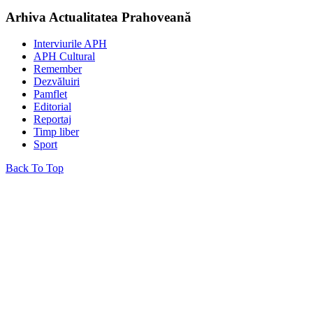
Arhiva Actualitatea Prahoveană
Interviurile APH
APH Cultural
Remember
Dezvăluiri
Pamflet
Editorial
Reportaj
Timp liber
Sport
Back To Top