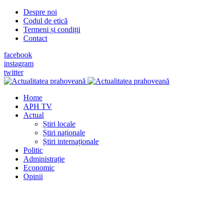
Despre noi
Codul de etică
Termeni și condiții
Contact
facebook
instagram
twitter
Home
APH TV
Actual
Știri locale
Știri naționale
Știri internaționale
Politic
Administrație
Economic
Opinii