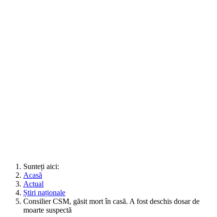
Sunteți aici:
Acasă
Actual
Știri naționale
Consilier CSM, găsit mort în casă. A fost deschis dosar de
moarte suspectă