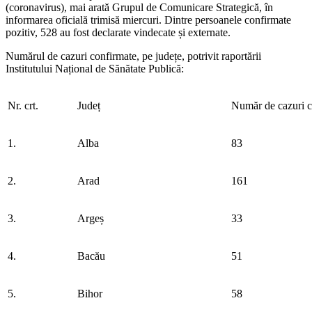
(coronavirus), mai arată Grupul de Comunicare Strategică, în
informarea oficială trimisă miercuri. Dintre persoanele confirmate
pozitiv, 528 au fost declarate vindecate și externate.
Numărul de cazuri confirmate, pe județe, potrivit raportării
Institutului Național de Sănătate Publică:
Nr. crt.
Județ
Număr de cazuri c
1.
Alba
83
2.
Arad
161
3.
Argeș
33
4.
Bacău
51
5.
Bihor
58