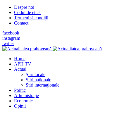
Despre noi
Codul de etică
Termeni și condiții
Contact
facebook
instagram
twitter
Home
APH TV
Actual
Știri locale
Știri naționale
Știri internaționale
Politic
Administrație
Economic
Opinii