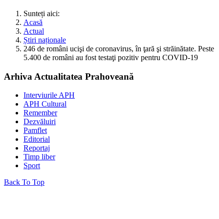
Sunteți aici:
Acasă
Actual
Știri naționale
246 de români ucişi de coronavirus, în ţară şi străinătate. Peste
5.400 de români au fost testaţi pozitiv pentru COVID-19
Arhiva Actualitatea Prahoveană
Interviurile APH
APH Cultural
Remember
Dezvăluiri
Pamflet
Editorial
Reportaj
Timp liber
Sport
Back To Top