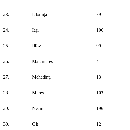
23.
Ialomița
79
24.
Iași
106
25.
Ilfov
99
26.
Maramureș
41
27.
Mehedinți
13
28.
Mureș
103
29.
Neamț
196
30.
Olt
12