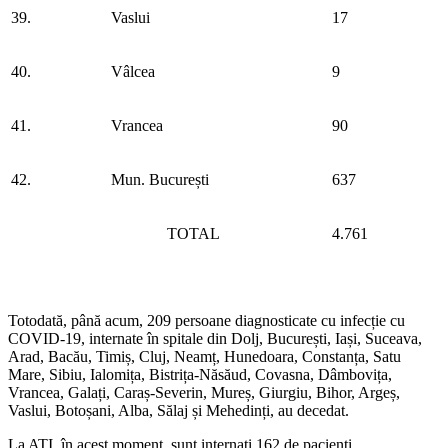
39.
Vaslui
17
40.
Vâlcea
9
41.
Vrancea
90
42.
Mun. București
637
TOTAL
4.761
Totodată, până acum, 209 persoane diagnosticate cu infecție cu
COVID-19, internate în spitale din Dolj, București, Iași, Suceava,
Arad, Bacău, Timiș, Cluj, Neamț, Hunedoara, Constanța, Satu
Mare, Sibiu, Ialomița, Bistrița-Năsăud, Covasna, Dâmbovița,
Vrancea, Galați, Caraș-Severin, Mureș, Giurgiu, Bihor, Argeș,
Vaslui, Botoșani, Alba, Sălaj și Mehedinți, au decedat.
La ATI, în acest moment, sunt internați 162 de pacienți.