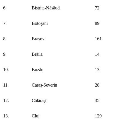
6.
Bistrița-Năsăud
72
7.
Botoșani
89
8.
Brașov
161
9.
Brăila
14
10.
Buzău
13
11.
Caraș-Severin
28
12.
Călărași
35
13.
Cluj
129