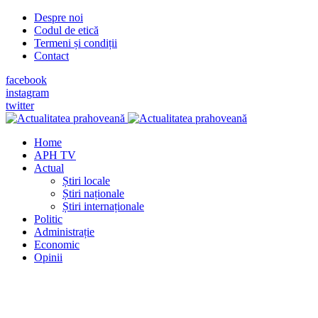
Despre noi
Codul de etică
Termeni și condiții
Contact
facebook
instagram
twitter
Home
APH TV
Actual
Știri locale
Știri naționale
Știri internaționale
Politic
Administrație
Economic
Opinii