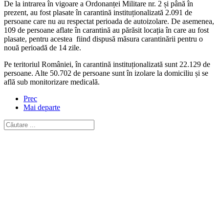
De la intrarea în vigoare a Ordonanței Militare nr. 2 și până în
prezent, au fost plasate în carantină instituționalizată 2.091 de
persoane care nu au respectat perioada de autoizolare. De asemenea,
109 de persoane aflate în carantină au părăsit locația în care au fost
plasate, pentru acestea fiind dispusă măsura carantinării pentru o
nouă perioadă de 14 zile.
Pe teritoriul României, în carantină instituționalizată sunt 22.129 de
persoane. Alte 50.702 de persoane sunt în izolare la domiciliu și se
află sub monitorizare medicală.
Prec
Mai departe