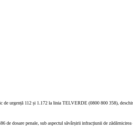
 unic de urgență 112 și 1.172 la linia TELVERDE (0800 800 358), deschisă
 486 de dosare penale, sub aspectul săvârșirii infracțiunii de zădărnicirea