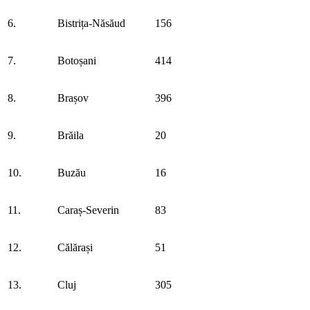
6.
Bistrița-Năsăud
156
7.
Botoșani
414
8.
Brașov
396
9.
Brăila
20
10.
Buzău
16
11.
Caraș-Severin
83
12.
Călărași
51
13.
Cluj
305