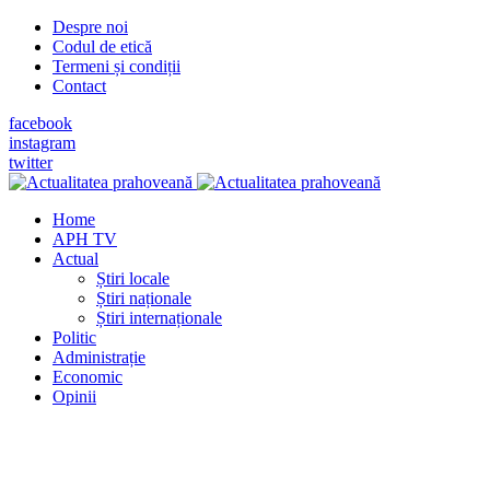
Despre noi
Codul de etică
Termeni și condiții
Contact
facebook
instagram
twitter
Home
APH TV
Actual
Știri locale
Știri naționale
Știri internaționale
Politic
Administrație
Economic
Opinii