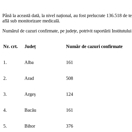
Până la această dată, la nivel național, au fost prelucrate 136.518 de te
află sub monitorizare medicală.
Numărul de cazuri confirmate, pe județe, potrivit raportării Institutulu
Nr. crt.
Jude
ț
Număr de cazuri confirmate
1.
Alba
161
2.
Arad
508
3.
Argeș
124
4.
Bacău
161
5.
Bihor
376