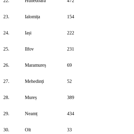
22.
Hunedoara
472
23.
Ialomița
154
24.
Iași
222
25.
Ilfov
231
26.
Maramureș
69
27.
Mehedinți
52
28.
Mureș
389
29.
Neamț
434
30.
Olt
33