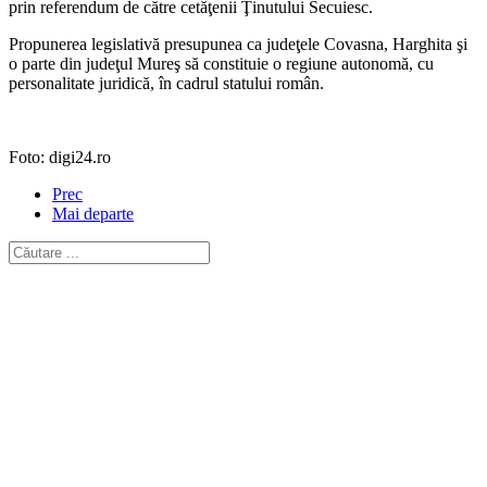
prin referendum de către cetăţenii Ţinutului Secuiesc.
Propunerea legislativă presupunea ca judeţele Covasna, Harghita şi
o parte din judeţul Mureş să constituie o regiune autonomă, cu
personalitate juridică, în cadrul statului român.
Foto: digi24.ro
Prec
Mai departe