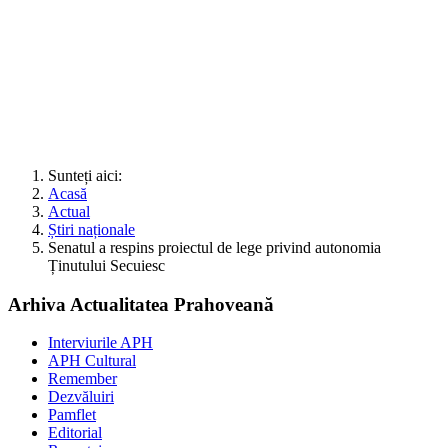
Sunteți aici:
Acasă
Actual
Știri naționale
Senatul a respins proiectul de lege privind autonomia
Ținutului Secuiesc
Arhiva Actualitatea Prahoveană
Interviurile APH
APH Cultural
Remember
Dezvăluiri
Pamflet
Editorial