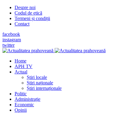
Despre noi
Codul de etică
Termeni și condiții
Contact
facebook
instagram
twitter
Home
APH TV
Actual
Știri locale
Știri naționale
Știri internaționale
Politic
Administrație
Economic
Opinii