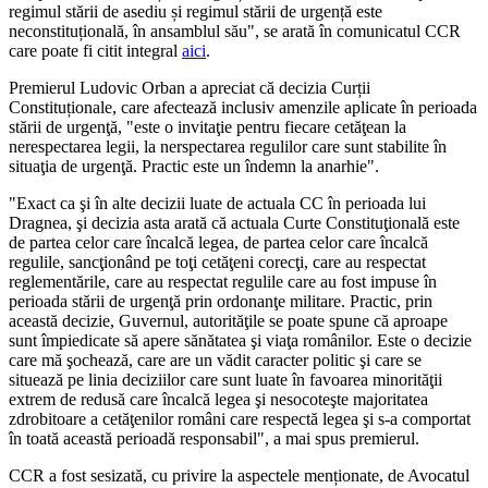
regimul stării de asediu și regimul stării de urgență este
neconstituțională, în ansamblul său", se arată în comunicatul CCR
care poate fi citit integral
aici
.
Premierul Ludovic Orban a apreciat că decizia Curții
Constituționale, care afectează inclusiv amenzile aplicate în perioada
stării de urgenţă, "este o invitaţie pentru fiecare cetăţean la
nerespectarea legii, la nerspectarea regulilor care sunt stabilite în
situaţia de urgenţă. Practic este un îndemn la anarhie".
"Exact ca şi în alte decizii luate de actuala CC în perioada lui
Dragnea, şi decizia asta arată că actuala Curte Constituţională este
de partea celor care încalcă legea, de partea celor care încalcă
regulile, sancţionând pe toţi cetăţeni corecţi, care au respectat
reglementările, care au respectat regulile care au fost impuse în
perioada stării de urgenţă prin ordonanţe militare. Practic, prin
această decizie, Guvernul, autorităţile se poate spune că aproape
sunt împiedicate să apere sănătatea şi viaţa românilor. Este o decizie
care mă şochează, care are un vădit caracter politic şi care se
situează pe linia deciziilor care sunt luate în favoarea minorităţii
extrem de redusă care încalcă legea şi nesocoteşte majoritatea
zdrobitoare a cetăţenilor români care respectă legea şi s-a comportat
în toată această perioadă responsabil", a mai spus premierul.
CCR a fost sesizată, cu privire la aspectele menționate, de Avocatul