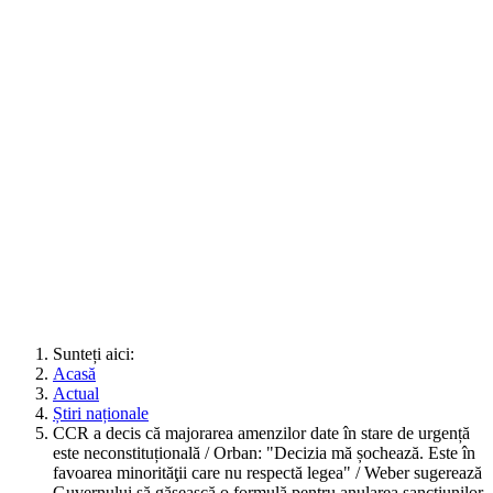
Sunteți aici:
Acasă
Actual
Știri naționale
CCR a decis că majorarea amenzilor date în stare de urgență
este neconstituțională / Orban: "Decizia mă șochează. Este în
favoarea minorităţii care nu respectă legea" / Weber sugerează
Guvernului să găsească o formulă pentru anularea sancțiunilor