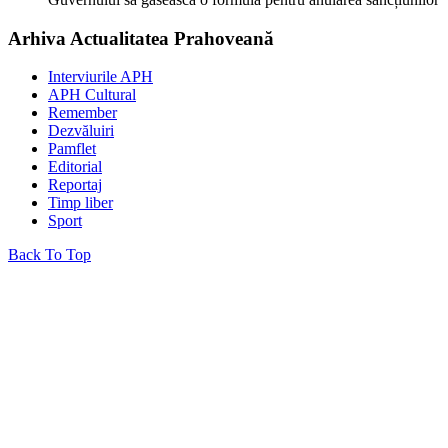
Arhiva Actualitatea Prahoveană
Interviurile APH
APH Cultural
Remember
Dezvăluiri
Pamflet
Editorial
Reportaj
Timp liber
Sport
Back To Top