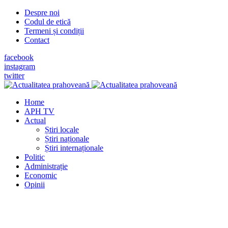
Despre noi
Codul de etică
Termeni și condiții
Contact
facebook
instagram
twitter
Home
APH TV
Actual
Știri locale
Știri naționale
Știri internaționale
Politic
Administrație
Economic
Opinii