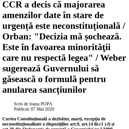
CCR a decis că majorarea
amenzilor date în stare de
urgență este neconstituțională /
Orban: "Decizia mă șochează.
Este în favoarea minorităţii
care nu respectă legea" / Weber
sugerează Guvernului să
găsească o formulă pentru
anularea sancțiunilor
Scris de
Ioana POPA
Publicat: 07 Mai 2020
Curtea Constituțională a dezbătut, marți, excepţia de
neconstituţionalitate a dispoziţiilor art.9, art.14 lit.c1 )-f) și