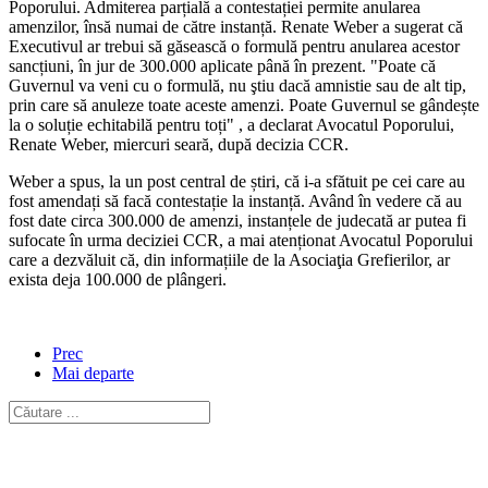
Poporului. Admiterea parțială a contestației permite anularea
amenzilor, însă numai de către instanță. Renate Weber a sugerat că
Executivul ar trebui să găsească o formulă pentru anularea acestor
sancțiuni, în jur de 300.000 aplicate până în prezent. "Poate că
Guvernul va veni cu o formulă, nu ştiu dacă amnistie sau de alt tip,
prin care să anuleze toate aceste amenzi. Poate Guvernul se gândește
la o soluție echitabilă pentru toți" , a declarat Avocatul Poporului,
Renate Weber, miercuri seară, după decizia CCR.
Weber a spus, la un post central de știri, că i-a sfătuit pe cei care au
fost amendați să facă contestație la instanță. Având în vedere că au
fost date circa 300.000 de amenzi, instanțele de judecată ar putea fi
sufocate în urma deciziei CCR, a mai atenționat Avocatul Poporului
care a dezvăluit că, din informațiile de la Asociaţia Grefierilor, ar
exista deja 100.000 de plângeri.
Prec
Mai departe