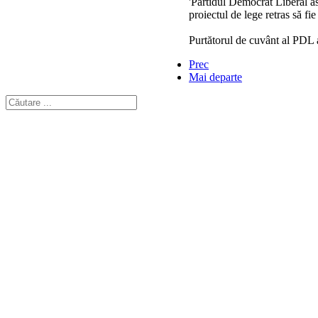
'Partidul Democrat Liberal as
proiectul de lege retras să fi
Purtătorul de cuvânt al PDL a
Prec
Mai departe