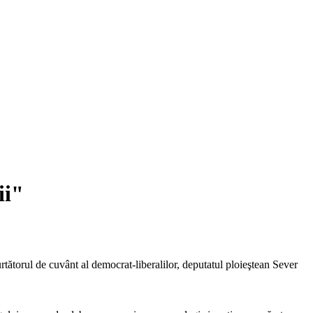
ii"
rtătorul de cuvânt al democrat-liberalilor, deputatul ploieştean Sever