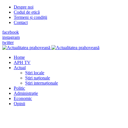
Despre noi
Codul de etică
Termeni și condiții
Contact
facebook
instagram
twitter
Home
APH TV
Actual
Știri locale
Știri naționale
Știri internaționale
Politic
Administrație
Economic
Opinii