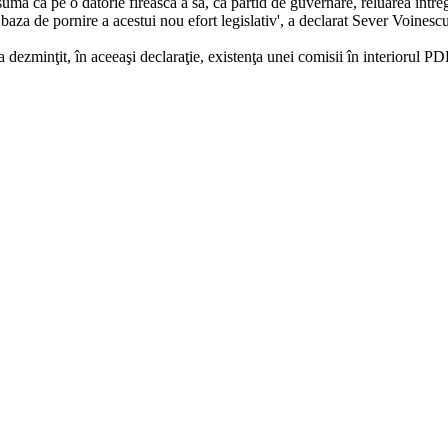
umă ca pe o datorie firească a sa, ca partid de guvernare, reluarea între
e baza de pornire a acestui nou efort legislativ', a declarat Sever Voinescu
 dezminţit, în aceeaşi declaraţie, existenţa unei comisii în interiorul P