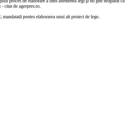
gului proces de elaborare a unei asemenea legi şi nu ţine neapărat ca
 - citat de agerpres.ro.
DL mandatată pentru elaborarea unui alt proiect de lege.