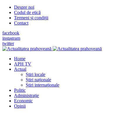
Despre noi
Codul de etică
Termeni și condiții
Contact
facebook
instagram
twitter
Home
APH TV
Actual
Știri locale
Știri naționale
Știri internaționale
Politic
Administrație
Economic
Opinii