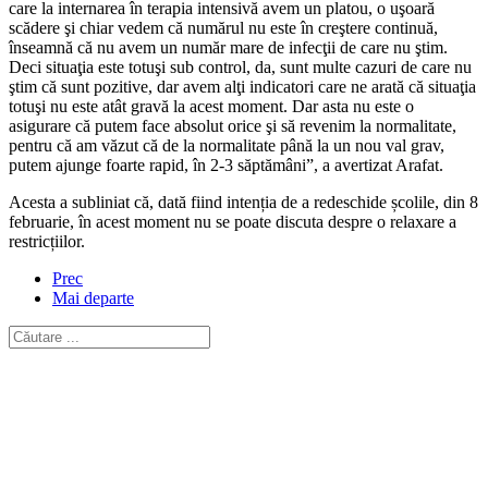
care la internarea în terapia intensivă avem un platou, o uşoară
scădere şi chiar vedem că numărul nu este în creştere continuă,
înseamnă că nu avem un număr mare de infecţii de care nu ştim.
Deci situaţia este totuşi sub control, da, sunt multe cazuri de care nu
ştim că sunt pozitive, dar avem alţi indicatori care ne arată că situaţia
totuşi nu este atât gravă la acest moment. Dar asta nu este o
asigurare că putem face absolut orice şi să revenim la normalitate,
pentru că am văzut că de la normalitate până la un nou val grav,
putem ajunge foarte rapid, în 2-3 săptămâni”, a avertizat Arafat.
Acesta a subliniat că, dată fiind intenția de a redeschide școlile, din 8
februarie, în acest moment nu se poate discuta despre o relaxare a
restricțiilor.
Prec
Mai departe