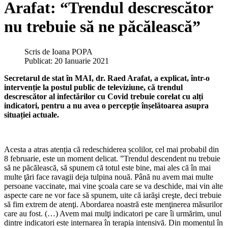
Arafat: “Trendul descrescător
nu trebuie să ne păcălească”
Scris de
Ioana POPA
Publicat: 20 Ianuarie 2021
Secretarul de stat în MAI, dr. Raed Arafat, a explicat, într-o
intervenție la postul public de televiziune, că trendul
descrescător al infectărilor cu Covid trebuie corelat cu alți
indicatori, pentru a nu avea o percepție înșelătoarea asupra
situației actuale.
Acesta a atras atenția că redeschiderea școlilor, cel mai probabil din
8 februarie, este un moment delicat. ”Trendul descendent nu trebuie
să ne păcălească, să spunem că totul este bine, mai ales că în mai
multe ţări face ravagii deja tulpina nouă. Până nu avem mai multe
persoane vaccinate, mai vine şcoala care se va deschide, mai vin alte
aspecte care ne vor face să spunem, uite că iarăşi creşte, deci trebuie
să fim extrem de atenţi. Abordarea noastră este menţinerea măsurilor
care au fost. (…) Avem mai mulţi indicatori pe care îi urmărim, unul
dintre indicatori este internarea în terapia intensivă. Din momentul în