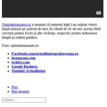
Opiniatimisoarei.ro
a anunțat că oamenii legii l-au reţinut vineri
după-amiază pe şoferul de taxi, în vârstă de 41 de ani, acesta fiind
cercetat pentru loviri şi alte violențe, respectiv pentru tulburarea
liniştii şi ordinii publice.
Foto: opiniatimisoarei.ro
Facebook.com/actualitateaprahoveana.ro
instagram.com
twitter.com
Google Business
Youtube Actualitatea
Prec
Mai departe