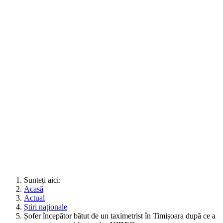
Sunteți aici:
Acasă
Actual
Știri naționale
Șofer începător bătut de un taximetrist în Timișoara după ce a