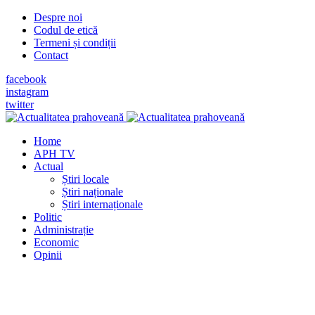
Despre noi
Codul de etică
Termeni și condiții
Contact
facebook
instagram
twitter
Home
APH TV
Actual
Știri locale
Știri naționale
Știri internaționale
Politic
Administrație
Economic
Opinii