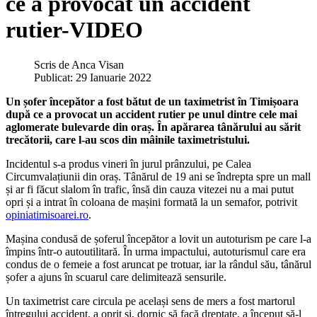
ce a provocat un accident
rutier-VIDEO
Scris de
Anca Visan
Publicat: 29 Ianuarie 2022
Un șofer începător a fost bătut de un taximetrist în Timișoara
după ce a provocat un accident rutier pe unul dintre cele mai
aglomerate bulevarde din oraș. În apărarea tânărului au sărit
trecătorii, care l-au scos din mâinile taximetristului.
Incidentul s-a produs vineri în jurul prânzului, pe Calea
Circumvalațiunii din oraș. Tânărul de 19 ani se îndrepta spre un mall
și ar fi făcut slalom în trafic, însă din cauza vitezei nu a mai putut
opri și a intrat în coloana de mașini formată la un semafor, potrivit
opiniatimisoarei.ro
.
Mașina condusă de șoferul începător a lovit un autoturism pe care l-a
împins într-o autoutilitară. În urma impactului, autoturismul care era
condus de o femeie a fost aruncat pe trotuar, iar la rândul său, tânărul
șofer a ajuns în scuarul care delimitează sensurile.
Un taximetrist care circula pe același sens de mers a fost martorul
întregului accident, a oprit și, dornic să facă dreptate, a început să-l