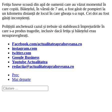
Fetița fusese scoasă din apă de oamenii care au văzut momentul în
care copiii. Băiețelul, în vârstă de 7 ani, a fost găsit de pompieri la
un kilometru distanță de locul în care gheața s-a rupt. Cei doi au fost
găsiți inconștienți.
Polițiștii anchetează cazul și trebuie să stabilească împrejurările în
care s-a produs tragedie, inclusiv dacă fetița și băiețelul erau
nesupravegheați.
Facebook.com/actualitateaprahoveana.ro
instagram.com
twitter.com
Google Business
Youtube Actualitatea
redactia@actualitateaprahoveana.ro
Prec
Mai departe