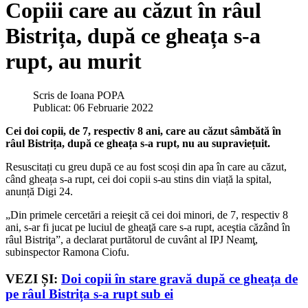
Copiii care au căzut în râul
Bistrița, după ce gheața s-a
rupt, au murit
Scris de
Ioana POPA
Publicat: 06 Februarie 2022
Cei doi copii, de 7, respectiv 8 ani, care au căzut sâmbătă în
râul Bistrița, după ce gheața s-a rupt, nu au supraviețuit.
Resuscitați cu greu după ce au fost scoși din apa în care au căzut,
când gheața s-a rupt, cei doi copii s-au stins din viață la spital,
anunță Digi 24.
„Din primele cercetări a reieşit că cei doi minori, de 7, respectiv 8
ani, s-ar fi jucat pe luciul de gheaţă care s-a rupt, aceştia căzând în
râul Bistriţa”, a declarat purtătorul de cuvânt al IPJ Neamţ,
subinspector Ramona Ciofu.
VEZI ȘI:
Doi copii în stare gravă după ce gheața de
pe râul Bistrița s-a rupt sub ei