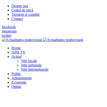
Despre noi
Codul de etică
Termeni și condiții
Contact
facebook
instagram
twitter
Home
APH TV
Actual
Știri locale
Știri naționale
Știri internaționale
Politic
Administrație
Economic
Opinii