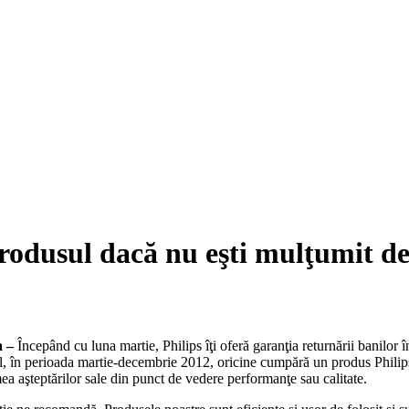
odusul dacă nu eşti mulţumit de
a –
Începând cu luna martie, Philips îţi oferă garanţia returnării banilor î
el, în perioada martie-decembrie 2012, oricine cumpără un produs Philips
mea aşteptărilor sale din punct de vedere performanţe sau calitate.