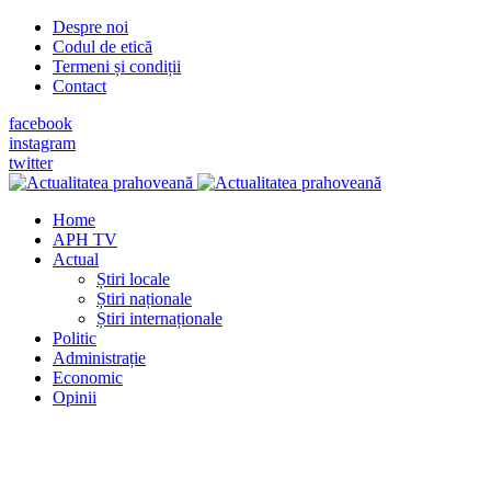
Despre noi
Codul de etică
Termeni și condiții
Contact
facebook
instagram
twitter
Home
APH TV
Actual
Știri locale
Știri naționale
Știri internaționale
Politic
Administrație
Economic
Opinii