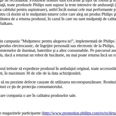
ie ne recomandă. Produsele noastre sunt eficiente şi uşor de folosit şi sun
iaţă, toate produsele Philips sunt supuse la teste intensive de anduranţă (te
a cablului pentru aspiratoare), astfel încât numai cele mai performante
ru că dorim să le mulţumim tuturor celor care aleg un produs Philips şi 
litatea de a returna produsul, în cazul în care nu sunt mulţumiţi de ca
Balkans.
 din campania ”Mulţumesc pentru alegerea ta!”, implementată de Philips l
produs electrocasnic, de îngrijire personală sau electronic de la Philips, 
 sistemelor de iluminat, bateriilor şi a altor consumabile. Pe parcursul 
, dacă a returnat un robot de bucătarie, nu mai poate returna încă un r
 trebuie să expedieze produsul în ambalajul original, toate accesoriile, 
i, în maximum 30 de zile de la data achiziţionării.
 şi să nu prezinte defecte cauzate de utilizarea necorespunzătoare. Restitu
turi ce ţin de protecţia consumatorului.
care compania o are în calitatea produselor sale.
n magazinele participante (
http://www.promotion.philips.com/ro/ro/deta