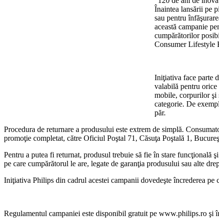
“120 de ani de inovaţ
Înaintea lansării pe p
sau pentru înfăşurare
această campanie pent
cumpărătorilor posibi
Consumer Lifestyle 
Iniţiativa face parte
valabilă pentru orice 
mobile, corpurilor şi
categorie. De exemplu
păr.
Procedura de returnare a produsului este extrem de simplă. Consumatorul
promoţie completat, către Oficiul Poştal 71, Căsuţa Poştală 1, Bucureşt
Pentru a putea fi returnat, produsul trebuie să fie în stare funcţională
pe care cumpărătorul le are, legate de garanţia produsului sau alte drep
Iniţiativa Philips din cadrul acestei campanii dovedeşte încrederea pe 
Regulamentul campaniei este disponibil gratuit pe www.philips.ro şi î