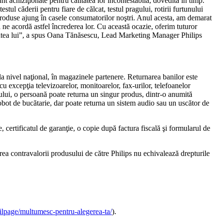
t achiziţionate pentru calitatea lor incontestabilă, dovedită în timp.
stul căderii pentru fiare de călcat, testul pragului, rotirii furtunului
 produse ajung în casele consumatorilor noştri. Anul acesta, am demarat
ne acordă astfel încrederea lor. Cu această ocazie, oferim tuturor
litatea lui”, a spus Oana Tănăsescu, Lead Marketing Manager Philips
a nivel naţional, în magazinele partenere. Returnarea banilor este
cu excepţia televizoarelor, monitoarelor, fax-urilor, telefoanelor
anului, o persoană poate returna un singur produs, dintr-o anumită
obot de bucătarie, dar poate returna un sistem audio sau un uscător de
certificatul de garanţie, o copie după factura fiscală şi formularul de
irea contravalorii produsului de către Philips nu echivalează drepturile
ilpage/multumesc-pentru-alegerea-ta/
).