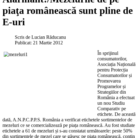
piaţa românească sunt pline de
E-uri
Scris de
Lucian Răducanu
Publicat: 21 Martie 2012
În sprijinul
consumatorilor,
Asociația Națională
pentru Protecția
Consumatorilor și
Promovarea
Programelor și
Strategiilor din
România a efectuat
un nou Studiu
Comparativ pe
etichete. De această
dată, A.N.P.C.P.P.S. România a verificat etichetele sortimentelor de
mezeluri ce se comercializează pe piața românească. Au fost studiate
etichetele a 61 de mezeluri și s-au constatat următoarele: peste 50%
din sortimentele de mezel care se găsesc pe piața românească, conțin