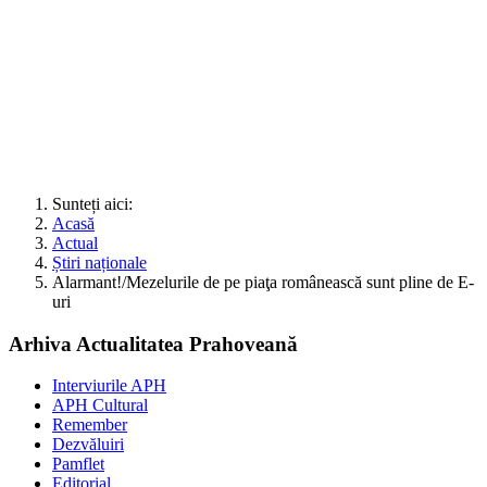
Sunteți aici:
Acasă
Actual
Știri naționale
Alarmant!/Mezelurile de pe piaţa românească sunt pline de E-
uri
Arhiva Actualitatea Prahoveană
Interviurile APH
APH Cultural
Remember
Dezvăluiri
Pamflet
Editorial