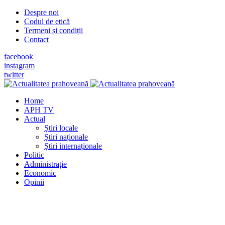
Despre noi
Codul de etică
Termeni și condiții
Contact
facebook
instagram
twitter
Home
APH TV
Actual
Știri locale
Știri naționale
Știri internaționale
Politic
Administrație
Economic
Opinii