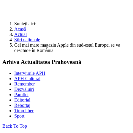
Sunteți aici:
Acasă
Actual
Știri naționale
Cel mai mare magazin Apple din sud-estul Europei se va
deschide în România
Arhiva Actualitatea Prahoveană
Interviurile APH
APH Cultural
Remember
Dezvăluiri
Pamflet
Editorial
Reportaj
Timp liber
Sport
Back To Top