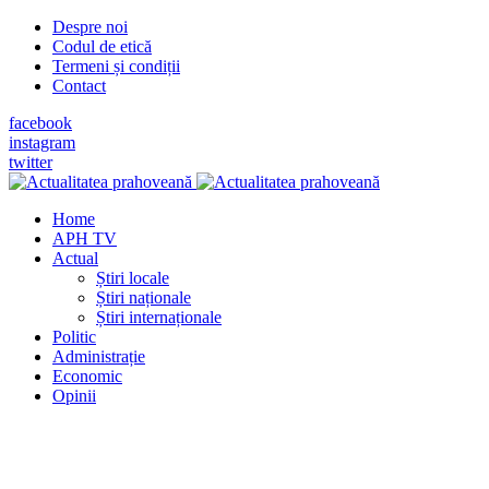
Despre noi
Codul de etică
Termeni și condiții
Contact
facebook
instagram
twitter
Home
APH TV
Actual
Știri locale
Știri naționale
Știri internaționale
Politic
Administrație
Economic
Opinii