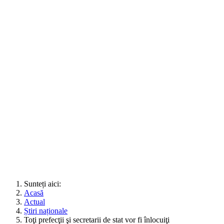
Sunteți aici:
Acasă
Actual
Știri naționale
Toţi prefecţii şi secretarii de stat vor fi înlocuiţi