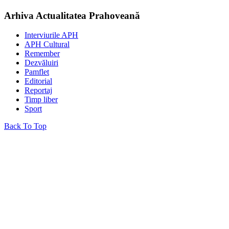
Arhiva Actualitatea Prahoveană
Interviurile APH
APH Cultural
Remember
Dezvăluiri
Pamflet
Editorial
Reportaj
Timp liber
Sport
Back To Top