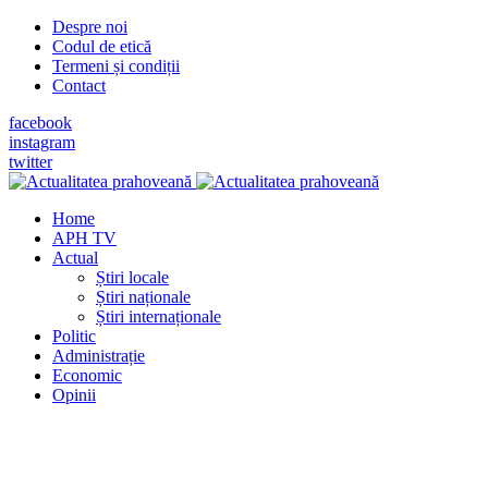
Despre noi
Codul de etică
Termeni și condiții
Contact
facebook
instagram
twitter
Home
APH TV
Actual
Știri locale
Știri naționale
Știri internaționale
Politic
Administrație
Economic
Opinii