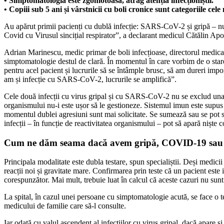
• Simptomatologia este zgomotoasă, atrag atenția infecționiștii.
• Copiii sub 5 ani și vârstnicii cu boli cronice sunt categoriile cele
Au apărut primii pacienți cu dublă infecție: SARS-CoV-2 și gripă – num
Covid cu Virusul sincițial respirator”, a declarant medicul Cătălin Apo
Adrian Marinescu, medic primar de boli infecțioase, directorul medical 
simptomatologie destul de clară. În momentul în care vorbim de o stare 
pentru acel pacient și lucrurile să se întâmple brusc, să am dureri imp
am și infecție cu SARS-CoV-2, lucrurile se amplifică”.
Cele două infecții cu virus gripal și cu SARS-CoV-2 nu se exclud una 
organismului nu-i este ușor să le gestioneze. Sistemul imun este supus u
momentul dublei agresiuni sunt mai solicitate. Se sumează sau se pot s
infecții – în funcție de reactivitatea organismului – pot să apară niște 
Cum ne dăm seama dacă avem gripă, COVID-19 sau 
Principala modalitate este dubla testare, spun specialiștii. Deși medici
reacții noi și gravitate mare. Confirmarea prin teste că un pacient este 
corespunzător. Mai mult, trebuie luat în calcul că aceste cazuri nu sun
La spital, în cazul unei persoane cu simptomatologie acută, se face o t
medicului de familie care să-l consulte.
Iar odată cu valul ascendent al infecțiilor cu virus gripal, dacă apare 