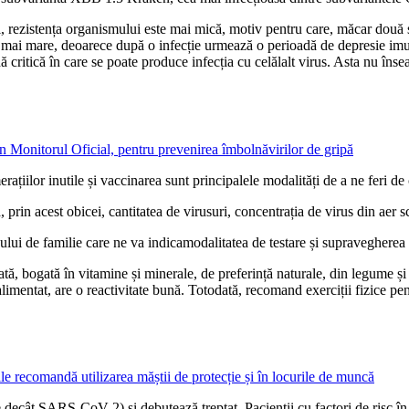
i, rezistența organismului este mai mică, motiv pentru care, măcar două 
te mai mare, deoarece după o infecție urmează o perioadă de depresie imu
 critică în care se poate produce infecția cu celălalt virus. Asta nu în
 în Monitorul Oficial, pentru prevenirea îmbolnăvirilor de gripă
rațiilor inutile și vaccinarea sunt principalele modalități de a ne feri d
 prin acest obicei, cantitatea de virusuri, concentrația de virus din aer s
 de familie care ne va indicamodalitatea de testare și supravegherea ce
ată, bogată în vitamine și minerale, de preferință naturale, din legume și
imentat, are o reactivitate bună. Totodată, recomand exerciții fizice pent
ile recomandă utilizarea măștii de protecție și în locurile de muncă
e decât SARS-CoV-2) și debutează treptat. Pacienții cu factori de risc în 