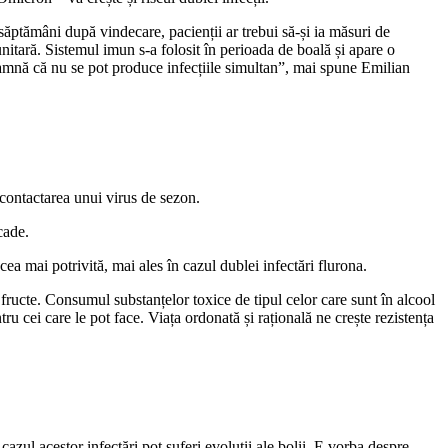
săptămâni după vindecare, pacienții ar trebui să-și ia măsuri de
nitară. Sistemul imun s-a folosit în perioada de boală și apare o
seamnă că nu se pot produce infecțiile simultan”, mai spune Emilian
e contactarea unui virus de sezon.
cade.
a mai potrivită, mai ales în cazul dublei infectări flurona.
 fructe. Consumul substanțelor toxice de tipul celor care sunt în alcool
ru cei care le pot face. Viața ordonată și rațională ne crește rezistența
cazul acestor infectări pot suferi evoluții ale bolii. E vorba despre