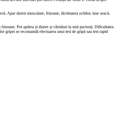
avă. Apar dureri musculare, frisoane, lăcrimarea ochilor, tuse seacă,
risoane. Pot apărea și diaree și vărsături la unii pacienți. Dificultatea
lor gripei se recomandă efectuarea unui test de gripă sau test rapid