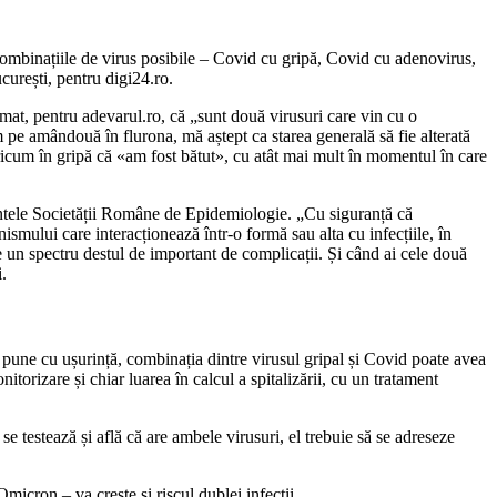
combinațiile de virus posibile – Covid cu gripă, Covid cu adenovirus,
curești, pentru digi24.ro.
rmat, pentru adevarul.ro, că „sunt două virusuri care vin cu o
 pe amândouă în flurona, mă aștept ca starea generală să fie alterată
oricum în gripă că «am fost bătut», cu atât mai mult în momentul în care
dintele Societății Române de Epidemiologie. „Cu siguranță că
smului care interacționează într-o formă sau alta cu infecțiile, în
 un spectru destul de important de complicații. Și când ai cele două
i.
te pune cu ușurință, combinația dintre virusul gripal și Covid poate avea
torizare și chiar luarea în calcul a spitalizării, cu un tratament
 testează și află că are ambele virusuri, el trebuie să se adreseze
micron – va crește și riscul dublei infecții.