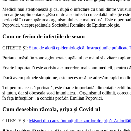
Medicii mai atenționează și că, după o infectare cu unul dintre virusur
precauție suplimentare. „Riscul de a se infecta cu cealaltă infecție es
perioadă în care apărarea organismului este mai redusă. Este o perioadă
Popovici, vicepreședintele Societății Române de Epidemiologie.
Cum ne ferim de infecțiile de sezon
CITEȘTE ȘI:
Stare de alertă epidemiologică. Instrucțiunile publicate
Purtarea măștii în zone aglomerate, apălatul pe mâini și evitarea aglome
Foarte importantă este aerisirea camerelor, mai spun medicii, pentru că,
Dacă avem primele simptome, este necesar să ne adresăm rapid medicului
Tot pentru această perioadă, este foarte importantă alimentație echilibr
și tutun, dar și oboseala scad imunitatea. „Organismul odihnit, corect al
în fața infecțiilor”, a conchis prof.dr. Emilian Popovici.
Cum deosebim răceala, gripa și Covid-ul
CITEȘTE ȘI:
Măsuri din cauza înmulțirii cazurilor de gripă. Autorităț
Răceala
obișnuită este cauzată de rinovirusuri și coronavirusuri (altel