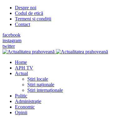
Despre noi
Codul de etică
Termeni și condiții
Contact
facebook
instagram
twitter
Home
APH TV
Actual
Știri locale
Știri naționale
Știri internaționale
Politic
Administrație
Economic
Opinii