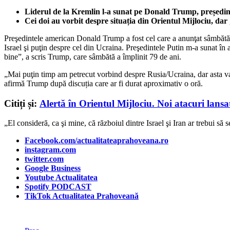
Liderul de la Kremlin l-a sunat pe Donald Trump, președintel
Cei doi au vorbit despre situația din Orientul Mijlociu, dar
Preşedintele american Donald Trump a fost cel care a anunţat sâmbătă, î
Israel şi puţin despre cel din Ucraina.
Preşedintele Putin m-a sunat în 
bine”, a scris Trump, care sâmbătă a împlinit 79 de ani.
„Mai puţin timp am petrecut vorbind despre Rusia/Ucraina, dar asta va 
afirmă Trump după discuția care ar fi durat aproximativ o oră.
Citiți și:
Alertă în Orientul Mijlociu. Noi atacuri lansate
„El consideră, ca şi mine, că războiul dintre Israel şi Iran ar trebui să
Facebook.com/actualitateaprahoveana.ro
instagram.com
twitter.com
Google Business
Youtube Actualitatea
Spotify PODCAST
TikTok Actualitatea Prahoveană