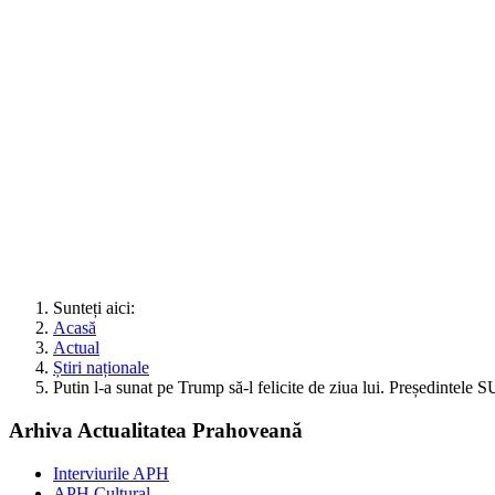
Sunteți aici:
Acasă
Actual
Știri naționale
Putin l-a sunat pe Trump să-l felicite de ziua lui. Președintele SU
Arhiva Actualitatea Prahoveană
Interviurile APH
APH Cultural