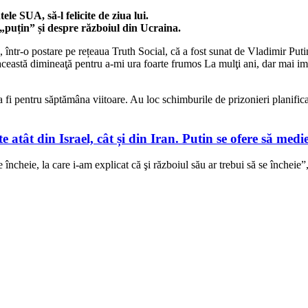
e SUA, să-l felicite de ziua lui.
 „puțin” și despre războiul din Ucraina.
ntr-o postare pe rețeaua Truth Social, că a fost sunat de Vladimir Putin,
această dimineaţă pentru a-mi ura foarte frumos La mulţi ani, dar mai imp
fi pentru săptămâna viitoare. Au loc schimburile de prizonieri planific
 atât din Israel, cât și din Iran. Putin se ofere să medie
 se încheie, la care i-am explicat că şi războiul său ar trebui să se înche