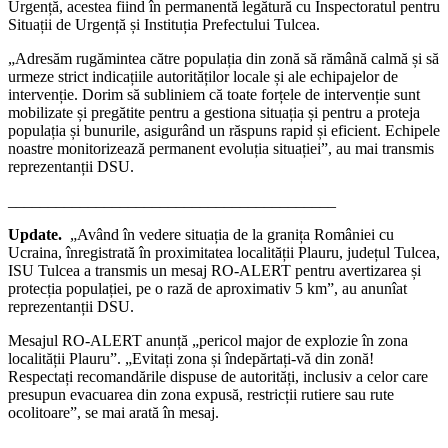
Urgență, acestea fiind
în permanent
ă legătură cu Inspectoratul pentru
Situații de Urgență și Instituția Prefectului Tulcea.
„Adresăm rugămintea către populația din zonă să răm
ân
ă calmă și să
urmeze strict indicațiile autorităților locale și ale echipajelor de
intervenție. Dorim să subliniem că toate forțele de intervenție sunt
mobilizate și pregătite pentru a gestiona situația și pentru a proteja
populația și bunurile, asigur
ând un r
ăspuns rapid și eficient. Echipele
noastre monitorizează permanent evoluția situației”, au mai transmis
reprezentanții DSU.
_________________________________________
Update.
„Având în vedere situația de la granița României cu
Ucraina, înregistrată în proximitatea localității Plauru, județul Tulcea,
ISU Tulcea a transmis un mesaj RO-ALERT pentru avertizarea și
protecția populației, pe o rază de aproximativ 5 km”, au anunîat
reprezentanții DSU.
Mesajul RO-ALERT anunță „pericol major de explozie în zona
localității Plauru”. „Evitați zona și îndepărtați-vă din zonă!
Respectați recomandările dispuse de autorități, inclusiv a celor care
presupun evacuarea din zona expusă, restricții rutiere sau rute
ocolitoare”, se mai arată în mesaj.
_________________________________________