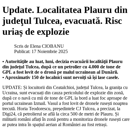
Update. Localitatea Plauru din
judeţul Tulcea, evacuată. Risc
uriaș de explozie
Scris de
Elena CIOBANU
Publicat: 17 Noiembrie 2025
• Autorităţile au luat, luni, decizia evacuării localităţii Plauru
din judeţul Tulcea, după ce un petrolier cu 4.000 de tone de
GPL a fost lovit de o dronă pe malul ucrainean al Dunării.
• Aproximativ 150 de localnici sunt nevoiți să își lase casele.
UPDATE: Și locuitorii din Ceatalchioi, județul Tulcea, la granița cu
Ucraina, sunt evacuați din cauza pericolului de explozie din zonă,
după ce o navă cu mii de tone de GPL la bord a luat foc aproape de
portul ucrainean Izmail. Vasul a fost lovit de dronele rusești noaptea
trecută. Horia Teodorescu, președintele CJ Tulcea, a precizat, la
Digi24, că petrolierul se află la circa 500 de metri de Plauru. Și
militarii români aflați în zonă pentru a monitoriza dronele rusești care
ar putea intra în spațiul aerian al României au fost retrași.