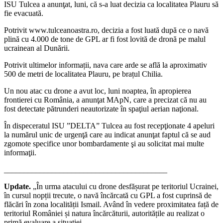
ISU Tulcea a anunţat, luni, că s-a luat decizia ca localitatea Plauru să
fie evacuată.
Potrivit www.tulceanoastra.ro, decizia a fost luată după ce o navă
plină cu 4.000 de tone de GPL ar fi fost lovită de dronă pe malul
ucrainean al Dunării.
Potrivit ultimelor informații, nava care arde se află la aproximativ
500 de metri de localitatea Plauru, pe brațul Chilia.
Un nou atac cu drone a avut loc, luni noaptea, în apropierea
frontierei cu România, a anunţat MApN, care a precizat că nu au
fost detectate pătrunderi neautorizate în spaţiul aerian naţional.
În dispeceratul ISU ”DELTA” Tulcea au fost recepţionate 4 apeluri
la numărul unic de urgenţă care au indicat anunţat faptul că se aud
zgomote specifice unor bombardamente şi au solicitat mai multe
informaţii.
_________________________________________
Update.
„
În urma atacului cu drone desf
ășurat pe teritoriul Ucrainei,
în cursul nop
ții trecute, o navă
înc
ărcată cu GPL a fost cuprinsă de
flăcări
în zona localit
ății Ismail. Av
ând în vedere proximitatea fa
ță de
teritoriul Rom
âniei
și natura
înc
ărcăturii, autoritățile au realizat o
primă evaluare a situației.