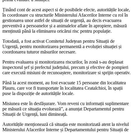
Țin
ând cont de acest aspect si de posibilele efecte, autorit
ățile locale,
în coordonare cu structurile Ministerului Afacerilor Interne cu rol în
gestionarea unor astfel de situa
ții de urgență, au decis evacuarea
preventivă a persoanelor și a animalelor aflate
în apropiere, m
ăsură
menținută p
ân
ă la eliminarea oricărui risc pentru populație.
Totodată, a fost activat Comitetul Județean pentru Situații de
Urgență, pentru monitorizarea permanentă a evoluției situației și
coordonarea tuturor măsurilor necesare.
Pentru evaluarea și monitorizarea riscurilor,
în zon
ă s-au deplasat
inspectorul șef și prefectul județului, precum și efective de pompieri
care execută misiuni de recunoaștere, monitorizare si sprijin operativ.
P
ân
ă la acest moment, au fost evacuate 15 persoane din localitatea
Plauru, care vor fi transportate
în localitatea Ceatalchioi, în spa
ții
puse la dispoziție de autoritățile locale.
Misiunea este
în desf
ășurare. Vom reveni cu informații suplimentare
pe măsură ce situația evoluează”, a anunțat Departamentul pentru
Situații de Urgență, luni dimineață.
Autoritățile menționează că s
ituația este monitorizată atent la nivelul
Ministerului Afacerilor Interne și Departamentului pentru Situații de