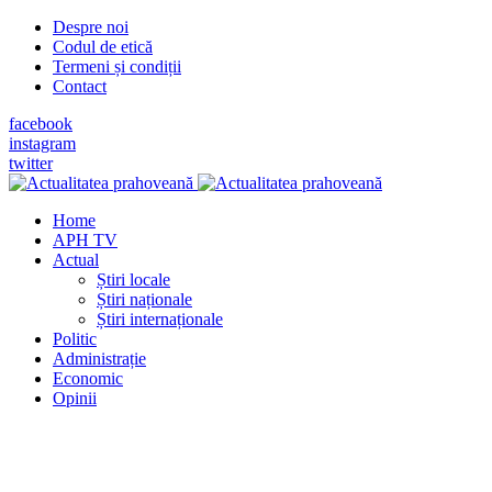
Despre noi
Codul de etică
Termeni și condiții
Contact
facebook
instagram
twitter
Home
APH TV
Actual
Știri locale
Știri naționale
Știri internaționale
Politic
Administrație
Economic
Opinii