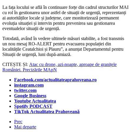
La fața locului se află în continuare forțe din cadrul structurilor MAI
cu rol în gestionarea unor astfel de situații de urgență, reprezentanți
ai autorităților locale și județene, care monitorizează permanent
evoluția situației și intervin pentru prevenirea sau gestionarea
eventualelor situații de urgență.
Totodată, având în vedere ultimele măsuri stabilite, a fost transmis
un nou mesaj RO-ALERT pentru evacuarea populației din
localitățile Ceatalchioi și Plauru”, a anunțat Departamentul pentru
Situații de urgență, luni după-amiază.
CITEȘTE ȘI:
Atac cu drone, azi-noapte, aproape de granițele
României. Precizările MApN
Facebook.com/actualitateaprahoveana.ro
instagram.com
twitter.com
Google Business
Youtube Actualitatea
Spotify PODCAST
TikTok Actualitatea Prahoveană
Prec
Mai departe