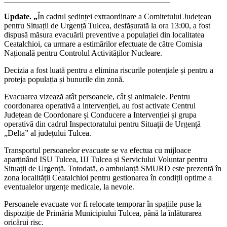
Update. „
În cadrul ședinței extraordinare a Comitetului Județean
pentru Situații de Urgență Tulcea, desfășurată la ora 13:00, a fost
dispusă măsura evacuării preventive a populației din localitatea
Ceatalchioi, ca urmare a estimărilor efectuate de către Comisia
Națională pentru Controlul Activităților Nucleare.
Decizia a fost luată pentru a elimina riscurile potențiale și pentru a
proteja populația și bunurile din zonă.
Evacuarea vizează atât persoanele, cât și animalele. Pentru
coordonarea operativă a intervenției, au fost activate Centrul
Județean de Coordonare și Conducere a Intervenției și grupa
operativă din cadrul Inspectoratului pentru Situații de Urgență
„Delta” al județului Tulcea.
Transportul persoanelor evacuate se va efectua cu mijloace
aparținând ISU Tulcea, IJJ Tulcea și Serviciului Voluntar pentru
Situații de Urgență. Totodată, o ambulanță SMURD este prezentă în
zona localității Ceatalchioi pentru gestionarea în condiții optime a
eventualelor urgențe medicale, la nevoie.
Persoanele evacuate vor fi relocate temporar în spațiile puse la
dispoziție de Primăria Municipiului Tulcea, până la înlăturarea
oricărui risc.