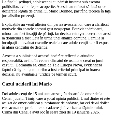
La finalul ședinței, adolescenții au părăsit instanța sub escorta
polițiștilor, având fețele acoperite. Aceștia au refuzat să facă orice
declarație legată de crima lui Mario Berinde, păstrând tăcerea în fața
jurnaliștilor prezenți.
Explicațiile au venit ulterior din partea avocatei lor, care a clarificat
motivele din spatele acestui gest neașteptat. Potrivit apărătoarei,
minorii au fost însoțiți de părinți, iar decizia retragerii cererii de arest
la domiciliu a fost luată în urma unei analize comune. Familia și
inculpații au evaluat riscurile reale la care adolescenții s-ar fi expus
în afara centrului de detenție.
Avocata a subliniat că această hotărâre reflectă o atitudine
responsabilă, având în vedere climatul de ostilitate creat în jurul
cazului. Declarația sa, citată de Tele Europa Nova, evidențiază
faptul că siguranța minorilor a fost criteriul principal în luarea
deciziei, nu avantajele juridice pe termen scurt.
Cazul uciderii lui Mario
Doi adolescenţi de 15 ani sunt arestaţi în dosarul de omor de la
Cenei, judeţul Timiş, care a șocat opinia publică. Unul dintre ei este
acuzat de omor calificat și profanare de cadavre, iar cel de-al doilea
este acuzat de profanare de cadavre și favorizarea făptuitorului.
Crima din Cenei a avut loc în seara zilei de 19 ianuarie 2026.