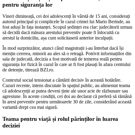
pentru siguranța lor
Vineri dimineață, cei doi adolescenți în vârstă de 15 ani, considerați
autorul principal și complicele în cazul crimei lui Mario Berinde, au
fost aduși în fața instanței. Scopul ședinței era clar: judecătorii urmau
să decidă dacă măsura arestului preventiv poate fi înlocuită cu
arestul la domiciliu, așa cum solicitaseră anterior inculpații.
În mod surprinzător, atunci când magistrații i-au întrebat dacă își
mențin cererea, minorii au ales să o retragă. Potrivit informațiilor din
sala de judecată, decizia a fost motivată de temerea reală pentru
siguranța lor fizică în cazul în care ar fi fost plasați în afara centrului
de detenție, titrează BZI.ro.
Contextul social tensionat a cântărit decisiv în această hotărâre.
Cazuri recente, intens discutate în spațiul public, au alimentat teama
că adolescenții ar putea deveni ținte ale unor acte de răzbunare sau
agresiune. În aceste condiții, cei doi au declarat că preferă să rămână
în arest preventiv pentru următoarele 30 de zile, considerând această
variantă drept cea mai sigură.
Teama pentru viață și rolul părinților în luarea
deciziei