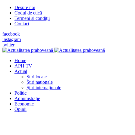
Despre noi
Codul de etică
Termeni și condiții
Contact
facebook
instagram
twitter
Home
APH TV
Actual
Știri locale
Știri naționale
Știri internaționale
Politic
Administrație
Economic
Opinii