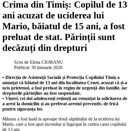
Crima din Timiș: Copilul de 13
ani acuzat de uciderea lui
Mario, băiatul de 15 ani, a fost
preluat de stat. Părinții sunt
decăzuți din drepturi
Scris de
Elena CIOBANU
Publicat: 30 Ianuarie 2026
• Direcția de Asistență Socială și Protecția Copilului Timiș a
anunțat că băiatul de 13 ani din localitatea Cenei, acuzat că și-a
ucis prietenul, a fost preluat în regim de urgență din familie, iar
drepturile părinților au fost suspendate.
• Vineri, cei doi adolescenți reținuți au renunțat la solicitarea de
a arest la domiciliu și au preferat arestul preventiv, de frică
pentru siguranța lor.
Măsura a fost luată la aproape două săptămâni de la uciderea lui
Mario, care a fost apoi incendiat și îngropat în curtea casei copilului
de 13 ani.