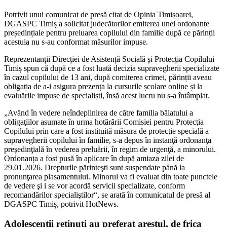
Potrivit unui comunicat de presă citat de Opinia Timișoarei,
DGASPC Timiș a solicitat judecătorilor emiterea unei ordonanțe
președințiale pentru preluarea copilului din familie după ce părinții
acestuia nu s-au conformat măsurilor impuse.
Reprezentanții Direcției de Asistență Socială și Protecția Copilului
Timiș spun că după ce a fost luată decizia supravegherii specializate
în cazul copilului de 13 ani, după comiterea crimei, părinții aveau
obligația de a-i asigura prezența la cursurile școlare online și la
evaluările impuse de specialiști, însă acest lucru nu s-a întâmplat.
„Avȃnd în vedere neîndeplinirea de către familia băiatului a
obligaţiilor asumate în urma hotărȃrii Comisiei pentru Protecţia
Copilului prin care a fost instituită măsura de protecţie specială a
supravegherii copilului în familie, s-a depus în instanţă ordonanţa
preşedinţială în vederea preluării, în regim de urgenţă, a minorului.
Ordonanța a fost pusă în aplicare în după amiaza zilei de
29.01.2026. Drepturile părinteşti sunt suspendate pȃnă la
pronunţarea plasamentului. Minorul va fi evaluat din toate punctele
de vedere şi i se vor acordă servicii specializate, conform
recomandărilor specialiştilor“, se arată în comunicatul de presă al
DGASPC Timiș, potrivit HotNews.
Adolescenții reținuți au preferat arestul, de frica