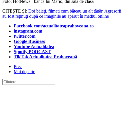
Foto: HotNews - banca lui Mario, din sala de clasă
CITEȘTE ȘI:
Doi băieți, filmați cum băteau un alt tânăr. Agresorii
au fost reținuți după ce imaginile au apărut în mediul online
Facebook.com/actualitateaprahoveana.ro
instagram.com
twitter.com
Google Business
Youtube Actualitatea
Spotify PODCAST
TikTok Actualitatea Prahoveană
Prec
Mai departe