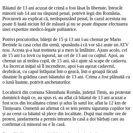
Băiatul de 13 ani acuzat de crimă a fost lăsat în libertate, întrucât
minorii sub 14 ani nu răspund penal, potrivit legii din România.
Procurorii au explicat că, nerăspunzând penal, în cazul acestuia nu
poate fi luată niciun fel de măsură şi nu se poate dispune efectuarea
unei expertize medico-legale psihiatrice.
Potrivi procurorilor, băieţii de 15 și 13 ani l-au chemat pe Mario
Berinde la casa celui din urmă, spunându-i că vor să-i arate un ATV
nou. Acesta şi-a luat trotineta şi a mers la întâlnire. Ajuns acolo, cel
de 15 ani l-a lovit cu toporul, iar cel de 13 ani cu cuţitul. Apoi, au
chemat un al treilea copil, de 15 ani, să-i ajute să scape de cadavru.
Au încercat iniţial să îl incendieze, apoi i-au aşezat cadavrul,
dezbrăcat, cu capul înfăşurat într-o geacă, într-o groapă făcută
dinainte în grădina casei băiatului de 13 ani. Crima a fost plănuită cu
o lună înainte, potrivit anchetatorilor.
Localnicii din comuna Sânmihaiu Român, județul Timiș, au protestat
duminică după ce, au spus ei, au aflat că băiatul de 13 ani acuzat a
fost scos din localitatea crimei și adus în satul lor, aflat la 12 km de
Timișoara. Oamenii au afirmat că se tem pentru siguranța copiilor lor
și au cerut ca băiatul să plece din localitate. După mai multe ore de
protest, jandarmeria a permis intrarea în casă a doi bărbați care au
confirmat că minorul nu e în casă.