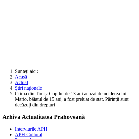
Sunteți aici:
Acasă
Actual
Știri naționale
Crima din Timiș: Copilul de 13 ani acuzat de uciderea lui
Mario, băiatul de 15 ani, a fost preluat de stat. Părinții sunt
decăzuți din drepturi
Arhiva Actualitatea Prahoveană
Interviurile APH
APH Cultural