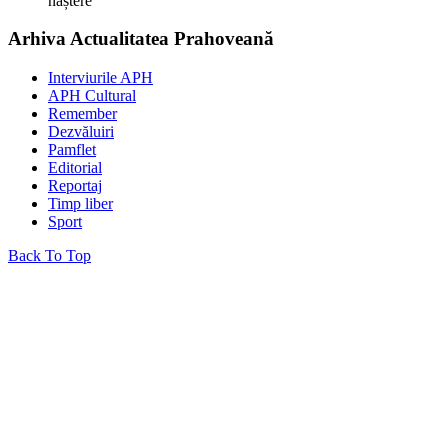
naștere
Arhiva Actualitatea Prahoveană
Interviurile APH
APH Cultural
Remember
Dezvăluiri
Pamflet
Editorial
Reportaj
Timp liber
Sport
Back To Top