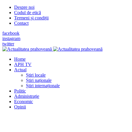
Despre noi
Codul de etică
Termeni și condiții
Contact
facebook
instagram
twitter
Home
APH TV
Actual
Știri locale
Știri naționale
Știri internaționale
Politic
Administrație
Economic
Opinii