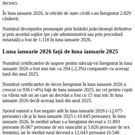
decese).
În luna ianuarie 2026, la oficiile de stare civilă s-au înregistrat 2.829
căsătorii.
Numărul divorţurilor pronunţate prin hotărâri judecătoreşti definitive
şi prin acordul soţilor (pe cale administrativă sau prin procedură
notarială) a fost de 1.118 în luna ianuarie 2026.
Luna ianuarie 2026 faţă de luna ianuarie 2025
Numărul certificatelor de naştere pentru născuţi-vii înregistrat în luna
ianuarie 2026 a fost mai mic cu 294 (-2,3%) comparativ cu aceeaşi
lună din anul 2025.
Numărul certificatelor de deces înregistrat în luna ianuarie 2026 a
crescut cu 936 (+4%) faţă de luna ianuarie 2025, iar cel pentru copiii
cu vârsta sub un an care au decedat a fost cu 15 mai mic în luna
ianuarie 2026 decât aceeaşi lună din anul 2025.
Sporul natural a fost negativ atât în luna ianuarie 2026 (-12.075
persoane) cât şi în luna ianuarie 2025 (-10.845 persoane). În luna
ianuarie 2026, în mediul urban s-a înregistrat decesul a 11.893
persoane (6.067 persoane de sex masculin şi 5.826 persoane de sex
feminin), iar în mediul rural decesul a 12.643 persoane (6.546