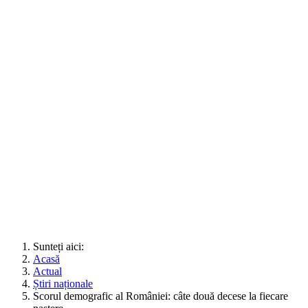
Sunteți aici:
Acasă
Actual
Știri naționale
Scorul demografic al României: câte două decese la fiecare