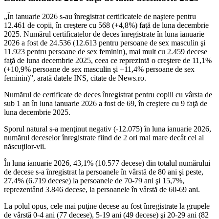
„În ianuarie 2026 s-au înregistrat certificatele de naştere pentru
12.461 de copii, în creştere cu 568 (+4,8%) faţă de luna decembrie
2025. Numărul certificatelor de deces înregistrate în luna ianuarie
2026 a fost de 24.536 (12.613 pentru persoane de sex masculin şi
11.923 pentru persoane de sex feminin), mai mult cu 2.459 decese
faţă de luna decembrie 2025, ceea ce reprezintă o creştere de 11,1%
(+10,9% persoane de sex masculin şi +11,4% persoane de sex
feminin)”, arată datele INS, citate de News.ro.
Numărul de certificate de deces înregistrat pentru copiii cu vârsta de
sub 1 an în luna ianuarie 2026 a fost de 69, în creştere cu 9 faţă de
luna decembrie 2025.
Sporul natural s-a menţinut negativ (-12.075) în luna ianuarie 2026,
numărul deceselor înregistrate fiind de 2 ori mai mare decât cel al
născuţilor-vii.
În luna ianuarie 2026, 43,1% (10.577 decese) din totalul numărului
de decese s-a înregistrat la persoanele în vârstă de 80 ani şi peste,
27,4% (6.719 decese) la persoanele de 70-79 ani şi 15,7%,
reprezentând 3.846 decese, la persoanele în vârstă de 60-69 ani.
La polul opus, cele mai puţine decese au fost înregistrate la grupele
de vârstă 0-4 ani (77 decese), 5-19 ani (49 decese) şi 20-29 ani (82