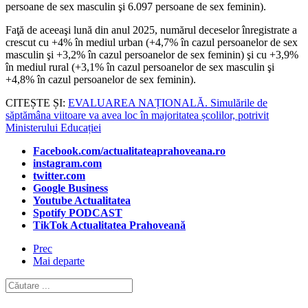
persoane de sex masculin şi 6.097 persoane de sex feminin).
Faţă de aceeaşi lună din anul 2025, numărul deceselor înregistrate a
crescut cu +4% în mediul urban (+4,7% în cazul persoanelor de sex
masculin şi +3,2% în cazul persoanelor de sex feminin) şi cu +3,9%
în mediul rural (+3,1% în cazul persoanelor de sex masculin şi
+4,8% în cazul persoanelor de sex feminin).
CITEȘTE ȘI:
EVALUAREA NAȚIONALĂ. Simulările de
săptămâna viitoare va avea loc în majoritatea școlilor, potrivit
Ministerului Educației
Facebook.com/actualitateaprahoveana.ro
instagram.com
twitter.com
Google Business
Youtube Actualitatea
Spotify PODCAST
TikTok Actualitatea Prahoveană
Prec
Mai departe