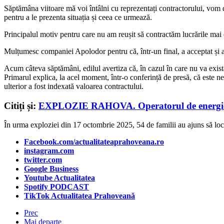
Săptămâna viitoare mă voi întâlni cu reprezentați contractorului, vom di
pentru a le prezenta situația și ceea ce urmează.
Principalul motiv pentru care nu am reușit să contractăm lucrările mai d
Mulțumesc companiei Apolodor pentru că, într-un final, a acceptat și 
Acum câteva săptămâni, edilul avertiza că, în cazul în care nu va exist
Primarul explica, la acel moment, într-o conferință de presă, că este nec
ulterior a fost indexată valoarea contractului.
Citiți și:
EXPLOZIE RAHOVA. Operatorul de energie ele
În urma exploziei din 17 octombrie 2025, 54 de familii au ajuns să locui
Facebook.com/actualitateaprahoveana.ro
instagram.com
twitter.com
Google Business
Youtube Actualitatea
Spotify PODCAST
TikTok Actualitatea Prahoveană
Prec
Mai departe