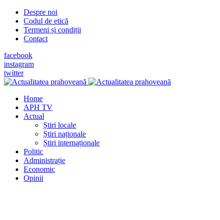
Despre noi
Codul de etică
Termeni și condiții
Contact
facebook
instagram
twitter
Home
APH TV
Actual
Știri locale
Știri naționale
Știri internaționale
Politic
Administrație
Economic
Opinii