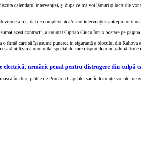
scuta calendarul intervenției, și după ce mă voi lămuri și lucrurile vor f
evreme a fost dat de complexitatea/riscul intervenției: antreprenorii nu a
asumat acest contract”, a anunțat Ciprian Ciucu într-o postare pe pagin
a o firmă care să își asume punerea în siguranță a blocului din Rahova af
esară utilizarea unui utilaj special de care dispun doar una-două firme din
ctrică, urmărit penal pentru distrugere din culpă ca
ască în chirii plătite de Primăria Capitalei sau în locuințe sociale, neav