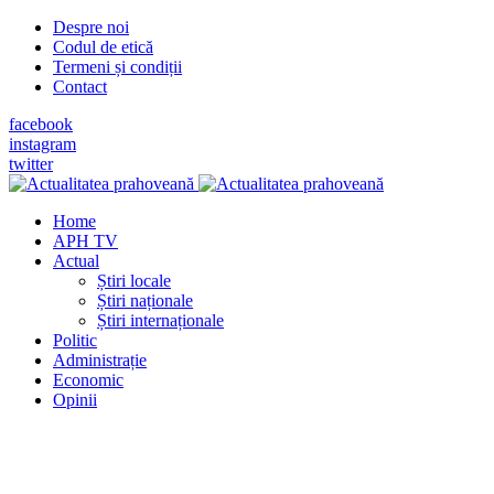
Despre noi
Codul de etică
Termeni și condiții
Contact
facebook
instagram
twitter
Home
APH TV
Actual
Știri locale
Știri naționale
Știri internaționale
Politic
Administrație
Economic
Opinii