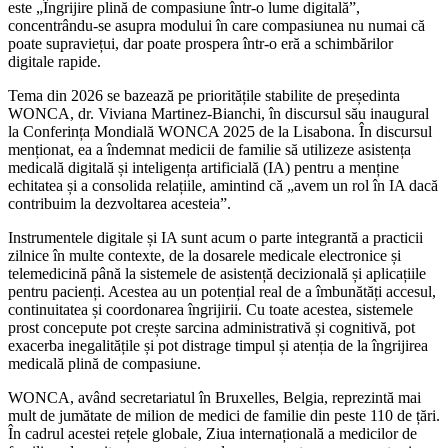
este „Îngrijire plină de compasiune într-o lume digitală”,
concentrându-se asupra modului în care compasiunea nu numai că
poate supraviețui, dar poate prospera într-o eră a schimbărilor
digitale rapide.
Tema din 2026 se bazează pe prioritățile stabilite de președinta
WONCA, dr. Viviana Martinez-Bianchi, în discursul său inaugural
la Conferința Mondială WONCA 2025 de la Lisabona. În discursul
menționat, ea a îndemnat medicii de familie să utilizeze asistența
medicală digitală și inteligența artificială (IA) pentru a menține
echitatea și a consolida relațiile, amintind că „avem un rol în IA dacă
contribuim la dezvoltarea acesteia”.
Instrumentele digitale și IA sunt acum o parte integrantă a practicii
zilnice în multe contexte, de la dosarele medicale electronice și
telemedicină până la sistemele de asistență decizională și aplicațiile
pentru pacienți. Acestea au un potențial real de a îmbunătăți accesul,
continuitatea și coordonarea îngrijirii. Cu toate acestea, sistemele
prost concepute pot crește sarcina administrativă și cognitivă, pot
exacerba inegalitățile și pot distrage timpul și atenția de la îngrijirea
medicală plină de compasiune.
WONCA, având secretariatul în Bruxelles, Belgia, reprezintă mai
mult de jumătate de milion de medici de familie din peste 110 de țări.
În cadrul acestei rețele globale, Ziua internațională a medicilor de