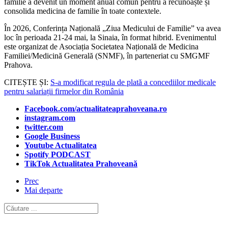
familie a devenit un moment anual comun pentru a recunoaște și
consolida medicina de familie în toate contextele.
În 2026, Conferința Națională „Ziua Medicului de Familie” va avea
loc în perioada 21-24 mai, la Sinaia, în format hibrid. Evenimentul
este organizat de Asociația Societatea Națională de Medicina
Familiei/Medicină Generală (SNMF), în parteneriat cu SMGMF
Prahova.
CITEȘTE ȘI:
S-a modificat regula de plată a concediilor medicale
pentru salariații firmelor din România
Facebook.com/actualitateaprahoveana.ro
instagram.com
twitter.com
Google Business
Youtube Actualitatea
Spotify PODCAST
TikTok Actualitatea Prahoveană
Prec
Mai departe