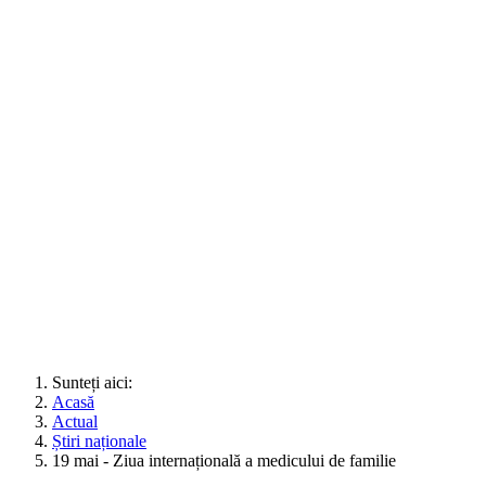
Sunteți aici:
Acasă
Actual
Știri naționale
19 mai - Ziua internațională a medicului de familie