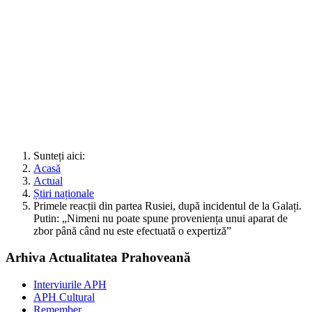
Sunteți aici:
Acasă
Actual
Știri naționale
Primele reacții din partea Rusiei, după incidentul de la Galați.
Putin: „Nimeni nu poate spune proveniența unui aparat de
zbor până când nu este efectuată o expertiză”
Arhiva Actualitatea Prahoveană
Interviurile APH
APH Cultural
Remember