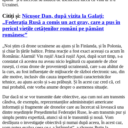
Ucrainei.
Citiți și:
Nicușor Dan, după vizita la Galați:
„Federația Rusă a comis un act grav, care a pus în
pericol viețile cetățenilor români pe pământ
românesc”
„Noi știm că drone ucrainene au ajuns și în Finlanda, și în Polonia,
și chiar în țările baltice. Prima reacție a fost exact aceeași ca acum în
România: Alarmă! Vin rușii! Atacă rușii! Apoi, după scurt timp, s-a
constatat că acestea nu aveau nicio legătură cu aparatele de zbor
rusești, ci erau drone de proveniență ucraineană, care s-au abătut de
la curs, au fost influențate de mijloacele de război electronic sau, din
alte motive, inclusiv din cauza imperfecțiunii caracteristicilor
tehnice, au ajuns acolo și s-au prăbușit. Și în acest caz cred că, cel
mai probabil, este vorba anume despre o asemenea situație.
Dar dacă ni se vor transmite date obiective, așa cum noi am transmis
cândva, de exemplu, reprezentanților administrației americane
informații și fragmente ale dronelor care au încercat să lovească una
dintre reședințele Președintelui Federației Ruse, le-am transmis pur și
simplu pentru expertiză, atunci să ni le transmită și nouă. Vom
desfășura o investigație obiectivă și numai după aceea, în acest caz,
vom putea evalua ceea ce s-a întâmplat”, a răspuns Putin la