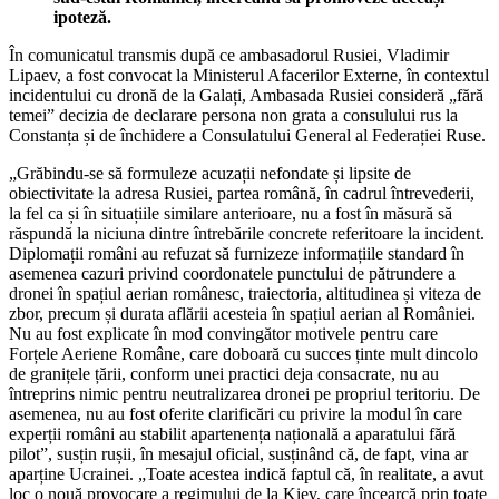
ipoteză.
În comunicatul transmis după ce ambasadorul Rusiei, Vladimir
Lipaev, a fost convocat la Ministerul Afacerilor Externe, în contextul
incidentului cu dronă de la Galați, Ambasada Rusiei consideră „fără
temei” decizia de declarare persona non grata a consulului rus la
Constanța și de închidere a Consulatului General al Federației Ruse.
„Grăbindu-se să formuleze acuzații nefondate și lipsite de
obiectivitate la adresa Rusiei, partea română, în cadrul întrevederii,
la fel ca și în situațiile similare anterioare, nu a fost în măsură să
răspundă la niciuna dintre întrebările concrete referitoare la incident.
Diplomații români au refuzat să furnizeze informațiile standard în
asemenea cazuri privind coordonatele punctului de pătrundere a
dronei în spațiul aerian românesc, traiectoria, altitudinea și viteza de
zbor, precum și durata aflării acesteia în spațiul aerian al României.
Nu au fost explicate în mod convingător motivele pentru care
Forțele Aeriene Române, care doboară cu succes ținte mult dincolo
de granițele țării, conform unei practici deja consacrate, nu au
întreprins nimic pentru neutralizarea dronei pe propriul teritoriu. De
asemenea, nu au fost oferite clarificări cu privire la modul în care
experții români au stabilit apartenența națională a aparatului fără
pilot”, susțin rușii, în mesajul oficial, susținând că, de fapt, vina ar
aparține Ucrainei. „Toate acestea indică faptul că, în realitate, a avut
loc o nouă provocare a regimului de la Kiev, care încearcă prin toate