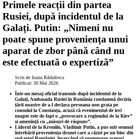
Primele reacții din partea
Rusiei, după incidentul de la
Galați. Putin: „Nimeni nu
poate spune proveniența unui
aparat de zbor până când nu
este efectuată o expertiză”
Scris de
Ioana Rădulescu
Publicat: 30 Mai 2026
Într-un mesaj oficial transmis după incidentul de la
Galați, Ambasada Rusiei în România condamnă decizia
țării noastre de a-l declara persoana non grata pe
consulul la Constanța, acuză că evenimentul de ieri
noapte este de fapt o „provocare a regimului de la Kiev”
și amenință cu „măsuri de răspuns”.
Liderul de la Kremlin, Vladimir Putin, a pus sub semnul
întrebării proveniența dronei care a căzut pe un bloc din
sud-estul României, încercând să promoveze aceeași