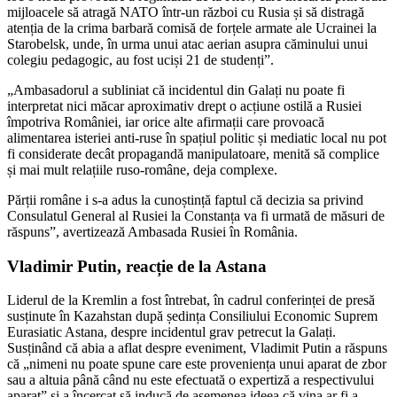
mijloacele să atragă NATO într-un război cu Rusia și să distragă
atenția de la crima barbară comisă de forțele armate ale Ucrainei la
Starobelsk, unde, în urma unui atac aerian asupra căminului unui
colegiu pedagogic, au fost uciși 21 de studenți”.
„Ambasadorul a subliniat că incidentul din Galați nu poate fi
interpretat nici măcar aproximativ drept o acțiune ostilă a Rusiei
împotriva României, iar orice alte afirmații care provoacă
alimentarea isteriei anti-ruse în spațiul politic și mediatic local nu pot
fi considerate decât propagandă manipulatoare, menită să complice
și mai mult relațiile ruso-române, deja complexe.
Părții române i s-a adus la cunoștință faptul că decizia sa privind
Consulatul General al Rusiei la Constanța va fi urmată de măsuri de
răspuns”, avertizează Ambasada Rusiei în România.
Vladimir Putin, reacție de la Astana
Liderul de la Kremlin a fost întrebat, în cadrul conferinței de presă
susținute în Kazahstan după ședința Consiliului Economic Suprem
Eurasiatic Astana, despre incidentul grav petrecut la Galați.
Susținând că abia a aflat despre eveniment, Vladimit Putin a răspuns
că „nimeni nu poate spune care este proveniența unui aparat de zbor
sau a altuia până când nu este efectuată o expertiză a respectivului
aparat” și a încercat să inducă de asemenea ideea că vina ar fi a