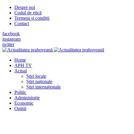
Despre noi
Codul de etică
Termeni și condiții
Contact
facebook
instagram
twitter
Home
APH TV
Actual
Știri locale
Știri naționale
Știri internaționale
Politic
Administrație
Economic
Opinii