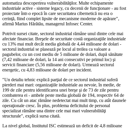
automatiza descoperirea vulnerabilităţilor. Multe echipamente
industriale active - sisteme legacy, cu decenii de funcţionare - au fost
proiectate într-o epocă în care securitatea cibernetică nu era o
cerinţă, fiind complet lipsite de mecanisme moderne de apărare",
afirmă Marius Hărătău, managerul Infosec Center.
Potrivit sursei citate, sectorul industrial rămâne unul dintre cele mai
afectate financiar. Breşele de securitate costă organizaţiile industriale
cu 13% mai mult decât media globală de 4,44 milioane de dolari -
sectorul industrial se plasează pe locul al treilea ca valoare a
pagubelor, cu un cost mediu de 5 milioane de dolari, după sănătate
(7,42 milioane de dolari, la 14 ani consecutivi pe primul loc) şi
servicii financiare (5,56 milioane de dolari). Urmează sectorul
energetic, cu 4,83 milioane de dolari per incident.
"Un detaliu tehnic explică parţial de ce sectorul industrial suferă
pierderi mai mari: organizaţiile industriale au nevoie, în medie, de
199 de zile pentru identificarea unei breşe şi de 73 de zile pentru
combaterea ei - ambele peste media globală de 194, respectiv 64 de
zile. Cu cât un atac rămâne nedetectat mai mult timp, cu atât daunele
operaţionale cresc. În plus, problema deficitului de personal
specializat rămâne una dintre cele mai mari vulnerabilităţi
structurale", explică sursa citată.
La nivel global, Institutul ISC estimează un deficit de 4,8 milioane