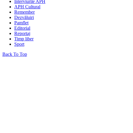
Interviurile APH
APH Cultural
Remember
Dezvăluiri
Pamflet
Editorial
Reportaj
Timp liber
Sport
Back To Top