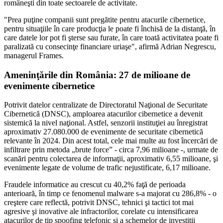
româneşti din toate sectoarele de activitate.
"Prea puţine companii sunt pregătite pentru atacurile cibernetice,
pentru situaţiile în care producţia le poate fi închisă de la distanţă, în
care datele lor pot fi şterse sau furate, în care toată activitatea poate fi
paralizată cu consecinţe financiare uriaşe", afirmă Adrian Negrescu,
managerul Frames.
Ameninţările din România: 27 de milioane de
evenimente cibernetice
Potrivit datelor centralizate de Directoratul Naţional de Securitate
Cibernetică (DNSC), amploarea atacurilor cibernetice a devenit
sistemică la nivel naţional. Astfel, senzorii instituţiei au înregistrat
aproximativ 27.080.000 de evenimente de securitate cibernetică
relevante în 2024. Din acest total, cele mai multe au fost încercări de
infiltrare prin metoda „brute force” - circa 7,96 milioane -, urmate de
scanări pentru colectarea de informaţii, aproximativ 6,55 milioane, şi
evenimente legate de volume de trafic nejustificate, 6,17 milioane.
Fraudele informatice au crescut cu 40,2% faţă de perioada
anterioară, în timp ce fenomenul malware s-a majorat cu 286,8% - o
creştere care reflectă, potrivit DNSC, tehnici şi tactici tot mai
agresive şi inovative ale infractorilor, corelate cu intensificarea
atacurilor de tip spoofing telefonic şi a schemelor de investiţii