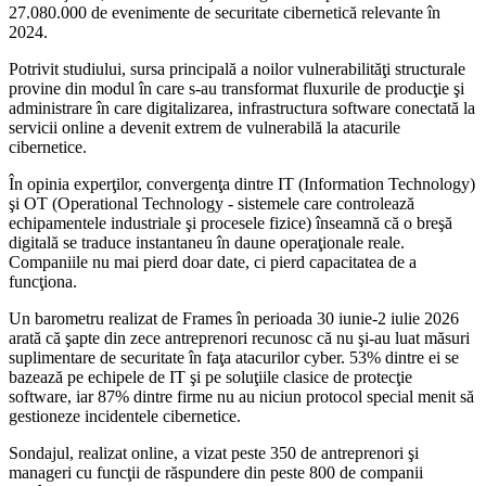
27.080.000 de evenimente de securitate cibernetică relevante în
2024.
Potrivit studiului, sursa principală a noilor vulnerabilităţi structurale
provine din modul în care s-au transformat fluxurile de producţie şi
administrare în care digitalizarea, infrastructura software conectată la
servicii online a devenit extrem de vulnerabilă la atacurile
cibernetice.
În opinia experţilor, convergenţa dintre IT (Information Technology)
şi OT (Operational Technology - sistemele care controlează
echipamentele industriale şi procesele fizice) înseamnă că o breşă
digitală se traduce instantaneu în daune operaţionale reale.
Companiile nu mai pierd doar date, ci pierd capacitatea de a
funcţiona.
Un barometru realizat de Frames în perioada 30 iunie-2 iulie 2026
arată că şapte din zece antreprenori recunosc că nu şi-au luat măsuri
suplimentare de securitate în faţa atacurilor cyber. 53% dintre ei se
bazează pe echipele de IT şi pe soluţiile clasice de protecţie
software, iar 87% dintre firme nu au niciun protocol special menit să
gestioneze incidentele cibernetice.
Sondajul, realizat online, a vizat peste 350 de antreprenori şi
manageri cu funcţii de răspundere din peste 800 de companii