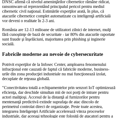
DNSC afirmă că nivelul ameninţărilor cibernetice rămâne ridicat,
ransomware-ul reprezentând principalul pericol pentru mediul
cibernetic civil naţional. Estimările experţilor arată, în plus, că
atacurile cibernetice complet automatizate cu inteligenţă artificială
vor deveni o realitate în 2-3 ani.
România are 12-13 milioane de utilizatori zilnici de internet, mulţi
fără cunoştinţe de bază de securitate - iar 80% din atacurile raportate
sunt fraude şi înşelăciuni, majoritatea prin phishing şi inginerie
socială.
Fabricile moderne au nevoie de cybersecuritate
Potrivit experţilor de la Infosec Center, amploarea fenomenului
infracţional este cauzată de faptul că fabricile moderne, business-
urile din zona producţiei industriale nu mai funcţionează izolat,
decuplate de reţeaua globală.
"Conectivitatea totală a echipamentelor prin senzori IoT optimizează
eficienţa, dar deschide simultan mii de noi porţi de intrare pentru
actori maliţioşi. Accesul de la distanţă al furnizorilor pentru
mentenanţă predictivă extinde suprafaţa de atac dincolo de
perimetrul controlat direct de organizaţie. Peste toate acestea,
integrarea Inteligenţei Artificiale accelerează viteza proceselor
industriale, dar aceeaşi tehnologie este folosită de atacatori pentru a