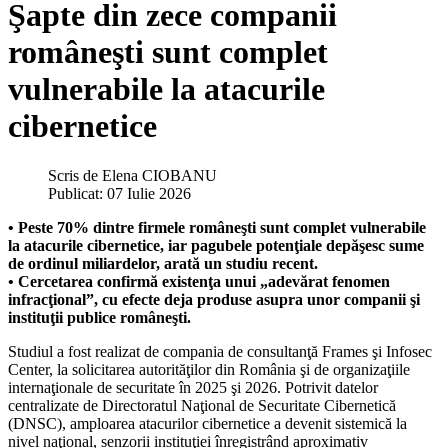
Şapte din zece companii
româneşti sunt complet
vulnerabile la atacurile
cibernetice
Scris de
Elena CIOBANU
Publicat: 07 Iulie 2026
• Peste 70% dintre firmele româneşti sunt complet vulnerabile
la atacurile cibernetice, iar pagubele potenţiale depăşesc sume
de ordinul miliardelor, arată un studiu recent.
• Cercetarea confirmă existenţa unui „adevărat fenomen
infracţional”, cu efecte deja produse asupra unor companii şi
instituţii publice româneşti.
Studiul a fost realizat de compania de consultanţă Frames şi Infosec
Center, la solicitarea autorităţilor din România şi de organizaţiile
internaţionale de securitate în 2025 şi 2026. Potrivit datelor
centralizate de Directoratul Naţional de Securitate Cibernetică
(DNSC), amploarea atacurilor cibernetice a devenit sistemică la
nivel naţional, senzorii instituţiei înregistrând aproximativ