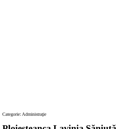
Categorie:
Administraţie
Ploieşteanca Lavinia Săniuţă