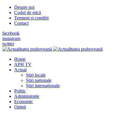
Despre noi
Codul de etică
Termeni și condiții
Contact
facebook
instagram
twitter
Home
APH TV
Actual
Știri locale
Știri naționale
Știri internaționale
Politic
Administrație
Economic
Opinii