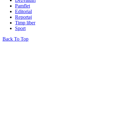
Dezvăluiri
Pamflet
Editorial
Reportaj
Timp liber
Sport
Back To Top