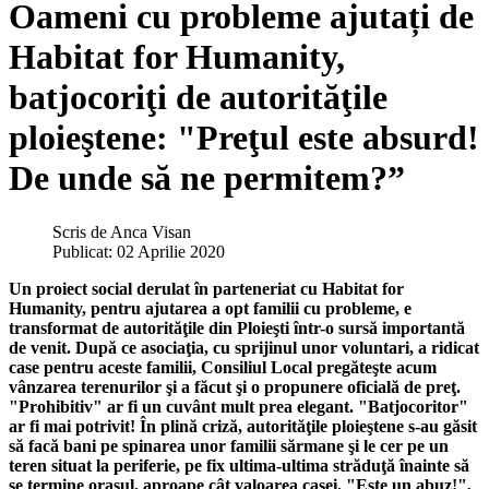
Oameni cu probleme ajutați de
Habitat for Humanity,
batjocoriţi de autorităţile
ploieştene: "Preţul este absurd!
De unde să ne permitem?”
Scris de
Anca Visan
Publicat: 02 Aprilie 2020
Un proiect social derulat în parteneriat cu Habitat for
Humanity, pentru ajutarea a opt familii cu probleme, e
transformat de autorităţile din Ploieşti într-o sursă importantă
de venit. După ce asociaţia, cu sprijinul unor voluntari, a ridicat
case pentru aceste familii, Consiliul Local pregăteşte acum
vânzarea terenurilor şi a făcut şi o propunere oficială de preţ.
"Prohibitiv" ar fi un cuvânt mult prea elegant. "Batjocoritor"
ar fi mai potrivit! În plină criză, autorităţile ploieştene s-au găsit
să facă bani pe spinarea unor familii sărmane şi le cer pe un
teren situat la periferie, pe fix ultima-ultima străduţă înainte să
se termine oraşul, aproape cât valoarea casei. "Este un abuz!",