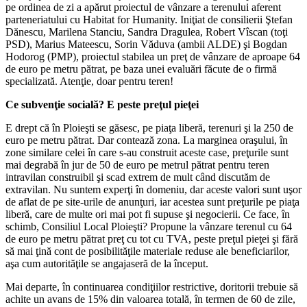
pe ordinea de zi a apărut proiectul de vânzare a terenului aferent
parteneriatului cu Habitat for Humanity. Iniţiat de consilierii Ştefan
Dănescu, Marilena Stanciu, Sandra Dragulea, Robert Vîscan (toţi
PSD), Marius Mateescu, Sorin Văduva (ambii ALDE) şi Bogdan
Hodorog (PMP), proiectul stabilea un preţ de vânzare de aproape 64
de euro pe metru pătrat, pe baza unei evaluări făcute de o firmă
specializată. Atenţie, doar pentru teren!
Ce subvenţie socială? E peste preţul pieţei
E drept că în Ploieşti se găsesc, pe piaţa liberă, terenuri şi la 250 de
euro pe metru pătrat. Dar contează zona. La marginea oraşului, în
zone similare celei în care s-au construit aceste case, preţurile sunt
mai degrabă în jur de 50 de euro pe metrul pătrat pentru teren
intravilan construibil şi scad extrem de mult când discutăm de
extravilan. Nu suntem experţi în domeniu, dar aceste valori sunt uşor
de aflat de pe site-urile de anunţuri, iar acestea sunt preţurile pe piaţa
liberă, care de multe ori mai pot fi supuse şi negocierii. Ce face, în
schimb, Consiliul Local Ploieşti? Propune la vânzare terenul cu 64
de euro pe metru pătrat preţ cu tot cu TVA, peste preţul pieţei şi fără
să mai ţină cont de posibilităţile materiale reduse ale beneficiarilor,
aşa cum autorităţile se angajaseră de la început.
Mai departe, în continuarea condiţiilor restrictive, doritorii trebuie să
achite un avans de 15% din valoarea totală, în termen de 60 de zile,