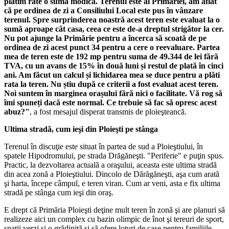
plătim rate o sumă modică. Terenul este al Primăriei, am aflat
că pe ordinea de zi a Consiliului Local este pus în vânzare
terenul. Spre surprinderea noastră acest teren este evaluat la o
sumă aproape cât casa, ceea ce este de-a dreptul strigător la cer.
Nu pot ajunge la Primărie pentru a încerca să scoată de pe
ordinea de zi acest punct 34 pentru a cere o reevaluare. Partea
mea de teren este de 192 mp pentru suma de 49.344 de lei fără
TVA, cu un avans de 15% în două luni și restul de plată în cinci
ani. Am făcut un calcul și lichidarea mea se duce pentru a plăti
rata la teren. Nu știu după ce criterii a fost evaluat acest teren.
Noi suntem în marginea orașului fără nici o facilitate. Vă rog să
îmi spuneți dacă este normal. Ce trebuie să fac să opresc acest
abuz?"
, a fost mesajul disperat transmis de ploieşteancă.
Ultima stradă, cum ieşi din Ploieşti pe stânga
Terenul în discuţie este situat în partea de sud a Ploieştiului, în
spatele Hipodromului, pe strada Drăgăneşti. "Periferie" e puţin spus.
Practic, la dezvoltarea actuală a oraşului, aceasta este ultima stradă
din acea zonă a Ploieştiului. Dincolo de Dărăgăneşti, aşa cum arată
şi harta, începe câmpul, e teren viran. Cum ar veni, asta e fix ultima
stradă pe stânga cum ieşi din oraş.
E drept că Primăria Ploieşti deţine mult teren în zonă şi are planuri să
realizeze aici un complex cu bazin olimpic de înot şi tereuri de sport,
spaţii verzi şi o grădiniţă şi să ofere loturi de case pentru familiile