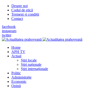
Despre noi
Codul de etică
Termeni și condiții
Contact
facebook
instagram
twitter
Home
APH TV
Actual
Știri locale
Știri naționale
Știri internaționale
Politic
Administrație
Economic
Opinii