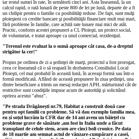
iar restul sumei în rate, în următorii cinci ani. Asta înseamnă, la un
calcul rapid, o rată lunară de peste 800 de lei pe lună, departe de a fi
un chilipir pentru o familie cu posibilităţi reduse. De fapt, sunt mulţi
ploieşteni cu credite bancare şi posibilităţăi financiare mult mai mari,
fără probleme în familie, care achită rate lunare mai mici de atât.
Practic, conform acestei propuneri a CL Ploieşti, un proiect social,
de voluntariat, e tratat aproape ca unul comercial, rezidenţial.
"Terenul este evaluat la o sumă aproape cât casa, de-a dreptul
strigător la cer!"
Propus pe ordinea de zi a şedinţei de marţi, proiectul a fost prorogat,
ceea ce înseamnă că o să reapară în dezbaterea Consiliului Local
Ploieşti, cel mai probabil în această lună, în aceeaşi formă sau într-o
formă modificată. Aflând de această propunere în ziua şedinţei, una
dintre beneficiare a trimis un mesaj redacţiei APH, mărturisind cât de
restrictive sunt condiţiile impuse acum de autorităţi şi solicitând
oprirea acestui "abuz".
"Pe strada Drăgănești nr.79, Habitat a construit două case
pentru opt familii cu probleme. Să vă dau exemplu familia mea,
eu și soțul lucrăm la CFR dar de 14 ani avem un băiețel cu
probleme grave de sănătate ,am fost în Italia unde a făcut
transplant de celule stem, acum are cinci boli cronice. Pe data
de 18 martie am semnat actul de vânzare-cumpărare a casei,