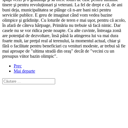
tinere şi pentru revoluţionari şi veterani. La fel de drept e că, de ani
buni deja, municipalitatea se plânge că n-are bani nici pentru
serviciile publice. E greu de imaginat când vom vedea bazine
olimpice şi grădiniţe. Cu loturile de teren e mai uşor, pentru că acolo,
în afară de câteva hârţoage, Primăria nu trebuie să facă nimic. Dar
casele nu se vor ridica peste noapte. Cu alte cuvinte, întreaga zonă
are potenţial de dezvoltare, însă până la atingerea lui va mai dura
foarte mult, iar preţul real al terenului, la momentul actual, chiar şi
fără o facilitate pentru beneficiari cu venituri modeste, ar trebui să fie
mai aproape de "ultima stradă din oraş" decât de "vecini cu un
presupus viitor bazin olimpic".
Prec
Mai departe