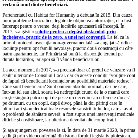
reclamă unul dintre beneficiari.
Parteneriatul cu Habitat for Humanity a debutat în 2015. Din cauza
unor probleme birocratice, legate de obţinerea autorizaţiei, el a fost
întrerupt pentru o vreme, deşi lucrările apucaseră să înceapă. În
2017, s-a găsit o
soluţie pentru a depăşi obstacolul, prin
încheierea, practic de la zero, a unei noi convenţii
. La fel ca la
primul protocol, asociaţia non-guvernamentală s-a angajat să ridice
locuinţe pentru opt familii nevoiaşe, practic două construcţii cu câte
patru apartamente, iar Primăria să pună la dispoziţie terenul pe
durata lucrărilor, iar apoi să îl vândă beneficiarilor.
La acel moment, în 2017, s-a precizat doar că preţul de vânzare va fi
stailit ulterior de Consiliul Local, dar că aceste condiţii "vor ţine cont
de faptul că beneficiarii locuinţelor au posibilităţi materiale reduse".
Cine sunt beneficiarii? Sunt oameni absolut normali, dar pe care,
într-un fel sau altul, soarta i-a nedreptăţit crunt, de la o mamă care
creşte singură patru copii de peste un deceniu sau o femeie rămasă
pe drumuri, cu un copil, după divoţ, până la doi părinţi care în
ultimii ani şi-au dedicat toate resursele salvării fiului lor, care a avut
o problemă de sănătate severă, a fost supus unei intervenţii medicale
dificile şi costisitoare, iar ulterior a devoltat alte complicaţii.
Şi aşa ajungem cu povestea la zi. În data de 31 martie 2020, la prima
şedinţă prin videoconferinţă din istoria forului legislativ ploieştean,