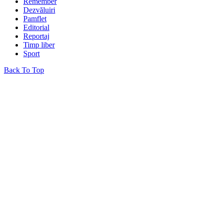
Remember
Dezvăluiri
Pamflet
Editorial
Reportaj
Timp liber
Sport
Back To Top