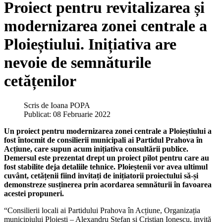
Proiect pentru revitalizarea și
modernizarea zonei centrale a
Ploieștiului. Inițiativa are
nevoie de semnăturile
cetățenilor
Scris de
Ioana POPA
Publicat: 08 Februarie 2022
Un proiect pentru modernizarea zonei centrale a Ploieștiului a
fost întocmit de consilierii municipali ai Partidul Prahova în
Acțiune, care supun acum inițiativa consultării publice.
Demersul este prezentat drept un proiect pilot pentru care au
fost stabilite deja detaliile tehnice. Ploieștenii vor avea ultimul
cuvânt, cetățenii fiind invitați de inițiatorii proiectului să-și
demonstreze susținerea prin acordarea semnăturii în favoarea
acestei propuneri.
“Consilierii locali ai Partidului Prahova în Acțiune, Organizația
municipiului Ploiești – Alexandru Ștefan și Cristian Ionescu, invită