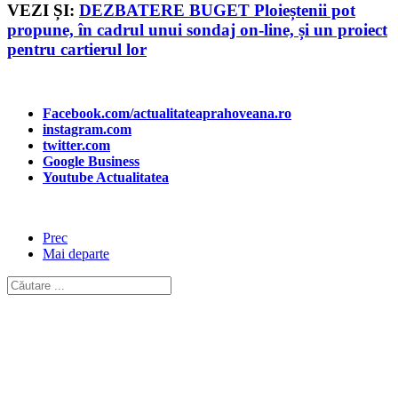
VEZI ȘI:
DEZBATERE BUGET Ploieștenii pot
propune, în cadrul unui sondaj on-line, și un proiect
pentru cartierul lor
Facebook.com/actualitateaprahoveana.ro
instagram.com
twitter.com
Google Business
Youtube Actualitatea
Prec
Mai departe