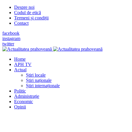
Despre noi
Codul de etică
Termeni și condiții
Contact
facebook
instagram
twitter
Home
APH TV
Actual
Știri locale
Știri naționale
Știri internaționale
Politic
Administrație
Economic
Opinii