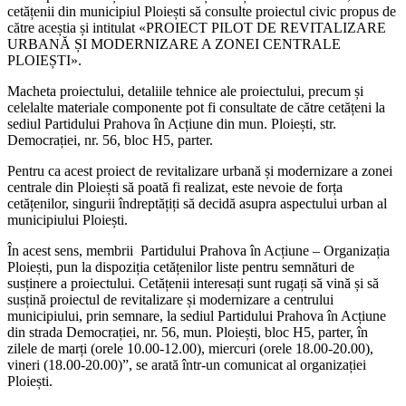
cetățenii din municipiul Ploiești să consulte proiectul civic propus de
către aceștia și intitulat «PROIECT PILOT DE REVITALIZARE
URBANĂ ȘI MODERNIZARE A ZONEI CENTRALE
PLOIEȘTI».
Macheta proiectului, detaliile tehnice ale proiectului, precum și
celelalte materiale componente pot fi consultate de către cetățeni la
sediul Partidului Prahova în Acțiune din mun. Ploiești, str.
Democrației, nr. 56, bloc H5, parter.
Pentru ca acest proiect de revitalizare urbană și modernizare a zonei
centrale din Ploiești să poată fi realizat, este nevoie de forța
cetățenilor, singurii îndreptățiți să decidă asupra aspectului urban al
municipiului Ploiești.
În acest sens, membrii Partidului Prahova în Acțiune – Organizația
Ploiești, pun la dispoziția cetățenilor liste pentru semnături de
susținere a proiectului. Cetățenii interesați sunt rugați să vină și să
susțină proiectul de revitalizare și modernizare a centrului
municipiului, prin semnare, la sediul Partidului Prahova în Acțiune
din strada Democrației, nr. 56, mun. Ploiești, bloc H5, parter, în
zilele de marți (orele 10.00-12.00), miercuri (orele 18.00-20.00),
vineri (18.00-20.00)”, se arată într-un comunicat al organizației
Ploiești.