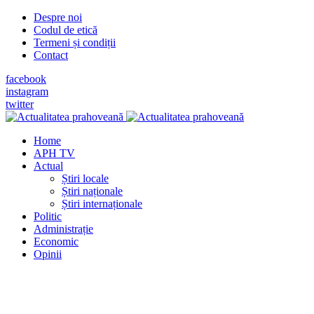
Despre noi
Codul de etică
Termeni și condiții
Contact
facebook
instagram
twitter
Home
APH TV
Actual
Știri locale
Știri naționale
Știri internaționale
Politic
Administrație
Economic
Opinii