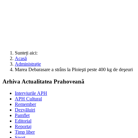
Sunteți aici:
Acasă
Administrație
Marea Debarasare a strâns la Ploieşti peste 400 kg de deşeuri
Arhiva Actualitatea Prahoveană
Interviurile APH
APH Cultural
Remember
Dezvăluiri
Pamflet
Editorial
Reportaj
Timp liber
Sport