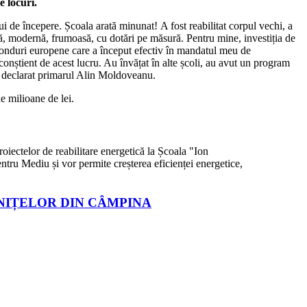
e locuri.
ui de începere. Școala arată minunat! A fost reabilitat corpul vechi, a
ră, modernă, frumoasă, cu dotări pe măsură. Pentru mine, investiția de
 fonduri europene care a început efectiv în mandatul meu de
 conștient de acest lucru. Au învățat în alte școli, au avut un program
, a declarat primarul Alin Moldoveanu.
 milioane de lei.
roiectelor de reabilitare energetică la Școala "Ion
ntru Mediu și vor permite creșterea eficienței energetice,
NIȚELOR DIN CÂMPINA