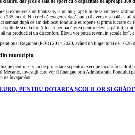
clădire, dar și de o sală de sport cu o capacitate de aproape 300 d
 și extindere sunt finalizate, la un an și opt luni de la emiterea ordinul
ort cu 285 locuri. Nu cred că exagerez dacă spun că avem o școală ca afa
nract semnat după ce am deblocat fondurile europene și prima lucrare cu
copiii de școala lor. A fost o perioadă grea pentru elevi și părinți, sunt
ție să nu producă și un disconfort. Elevii vor putea reveni în școala lor"
 Operațional Regional (POR) 2014-2020, având un buget total de 16,26 de
 din municipiu
ziție pentru servicii de proiectare și pentru execuție lucrări în cadrul p
Mecanic, investiții care vor fi finanțate prin Administrația Fondului pe
ăți de învățământ.
 EURO, PENTRU DOTAREA ȘCOLILOR ȘI GRĂDI