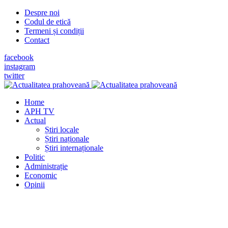
Despre noi
Codul de etică
Termeni și condiții
Contact
facebook
instagram
twitter
Home
APH TV
Actual
Știri locale
Știri naționale
Știri internaționale
Politic
Administrație
Economic
Opinii