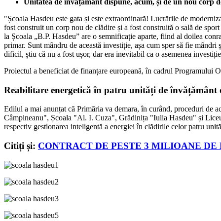
Unitatea de învățământ dispune, acum, și de un nou corp de 
"Școala Hasdeu este gata și este extraordinară! Lucrările de modernizare
fost construit un corp nou de clădire și a fost construită o sală de sp
la Școala „B.P. Hasdeu” are o semnificație aparte, fiind al doilea co
primar. Sunt mândru de această investiție, așa cum sper să fie mândri și 
dificil, știu că nu a fost ușor, dar era inevitabil ca o asemenea investi
Proiectul a beneficiat de finanțare europeană, în cadrul Programului
Reabilitare energetică în patru unități de învățământ
Edilul a mai anunțat că Primăria va demara, în curând, proceduri de achi
Câmpineanu", Școala "Al. I. Cuza", Grădinița "Iulia Hasdeu" și Liceul 
respectiv gestionarea inteligentă a energiei în clădirile celor patru unit
Citiți și:
CONTRACT DE PESTE 3 MILIOANE DE