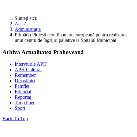
Sunteți aici:
Acasă
Administrație
Primăria Ploiești cere finanțare europeană pentru realizarea
unui centru de îngrijiri paliative la Spitalul Municipal
Arhiva Actualitatea Prahoveană
Interviurile APH
APH Cultural
Remember
Dezvăluiri
Pamflet
Editorial
Reportaj
Timp liber
Sport
Back To Top