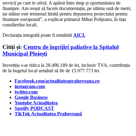
servicii pe care le oferă. A apărut între timp și oportunitatea de
finanțare. Am reușit să facem documentația, pe ultima sută de metri,
iar mâine este termenul limită pentru depunerea proiectului pentru
finanțare europeană”, a explicat primarul Mihai Polițeanu, în fața
consilierilor locali.
Declarația integrală poate fi urmărită
AICI.
Citiți și:
Centru de îngrijiri paliative la Spitalul
Municipal Ploiești
Investiția s-ar ridica la 28.496.189 de lei, inclusiv TVA, contribuția
de la bugetul local urmând să fie de 15.977.773 lei.
Facebook.com/actualitateaprahoveana.ro
instagram.com
twitter.com
Google Business
Youtube Actualitatea
Spotify PODCAST
TikTok Actualitatea Prahoveană