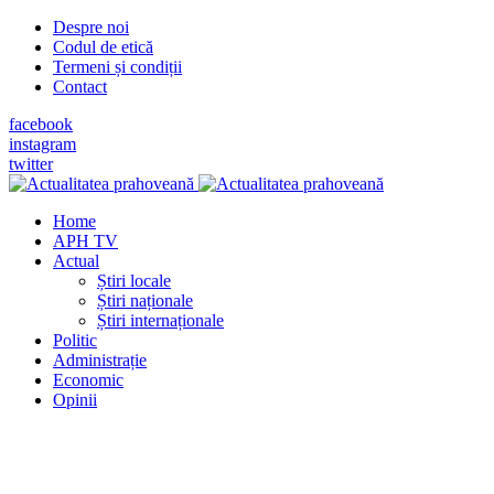
Despre noi
Codul de etică
Termeni și condiții
Contact
facebook
instagram
twitter
Home
APH TV
Actual
Știri locale
Știri naționale
Știri internaționale
Politic
Administrație
Economic
Opinii