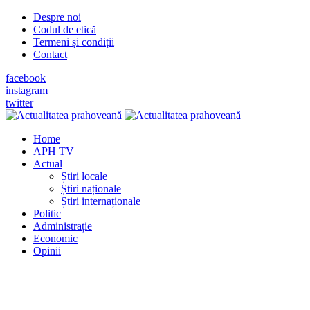
Despre noi
Codul de etică
Termeni și condiții
Contact
facebook
instagram
twitter
Home
APH TV
Actual
Știri locale
Știri naționale
Știri internaționale
Politic
Administrație
Economic
Opinii