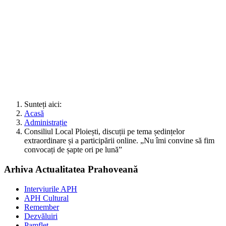
Sunteți aici:
Acasă
Administrație
Consiliul Local Ploiești, discuții pe tema ședințelor
extraordinare și a participării online. „Nu îmi convine să fim
convocați de șapte ori pe lună”
Arhiva Actualitatea Prahoveană
Interviurile APH
APH Cultural
Remember
Dezvăluiri
Pamflet