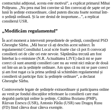
contractului adițional, acesta este motivul”, a explicat primarul Mihai
Polițeanu. „Nu prea mai îmi convine să fim convocați de șapte ori pe
lună în ședințe extraordinare, când putem discuta foarte normal într-
o ședință ordinară. Și la ore destul de inoportune...”, a replicat
consilierul USR.
„Modificăm regulamentul”
În acel moment a intervenit președintele de ședință, consilierul PSD
Gheorghe Sârbu. „Mă bucur că ați deschis acest subiect. În
regulamentul Consiliului Local scrie foarte clar că pot fi convocați
consilierii ori de câte ori este nevoie. Săptămâna trecută am fost
întrebat la o emisiune (N.R. Actualitatea LIVE) dacă mi se pare
corect că sunt anumiți consilieri care nu au venit nici măcar de două
ori într-un an la ședințele ordinare. Am spus că nu mi se pare corect
și am fost rugat ca la prima ședință să schimbăm regulamentul și
consilierii să participe fizic la ședințele ordinare”, a declarat
Gheorghe Sârbu.
Controversele legate de ședințele extraordinare și participarea online
au venit pe fondul discuțiilor referitoare la consilierii care mai
degrabă participă online la ședințe, Cătălina Bozianu (PMP),
Răzvan Enescu (USR), Antonio Pârâu (USR) sau Dragoș Rusu
(FD) fiind câteva doar câteva exemple.