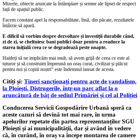
Mizerie, obiecte aruncate la întâmplare și semne ale lipsei de respect
față de spațiul public.
Facem constant apel la responsabilitate, însă, din păcate, rezultatele
întârzie să apară.
E dificil să vorbim despre dezvoltare și investiții durabile când,
zi de zi, se cheltuiesc bani publici doar pentru a readuce la
starea inițială ceea ce se degradează peste noapte.
Haideți să ne implicăm mai mult, să avem grijă de ceea ce este al
tuturor și să construim împreună un oraș curat, civilizat și plăcut
pentru noi și copiii noștri” este îndemnul lansat de acesta.
Citiți și:
Tineri sancționați pentru acte de vandalism,
la Ploiești. Distrugerile, într-un parc aflat la o
aruncătură de băț de sediul Primăriei și cel al Poliției
Conducerea Servicii Gospodărire Urbană speră ca
aceste cazuri să devină tot mai rare, în urma
apelurilor repetate din partea reprezentanților SGU
Ploiești și ai municipalității, dar și având în vedere
că, în curând, în oraș va începe montarea de camere