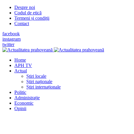
Despre noi
Codul de etică
Termeni și condiții
Contact
facebook
instagram
twitter
Home
APH TV
Actual
Știri locale
Știri naționale
Știri internaționale
Politic
Administrație
Economic
Opinii