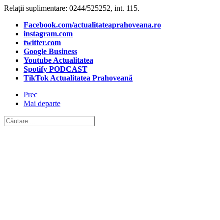
Relații suplimentare: 0244/525252, int. 115.
Facebook.com/actualitateaprahoveana.ro
instagram.com
twitter.com
Google Business
Youtube Actualitatea
Spotify PODCAST
TikTok Actualitatea Prahoveană
Prec
Mai departe