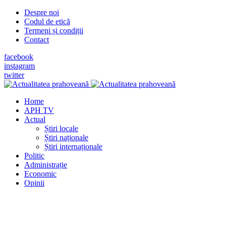
Despre noi
Codul de etică
Termeni și condiții
Contact
facebook
instagram
twitter
Home
APH TV
Actual
Știri locale
Știri naționale
Știri internaționale
Politic
Administrație
Economic
Opinii